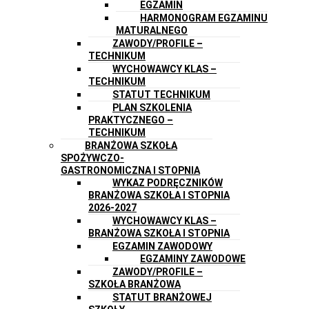
EGZAMIN
HARMONOGRAM EGZAMINU
MATURALNEGO
ZAWODY/PROFILE –
TECHNIKUM
WYCHOWAWCY KLAS –
TECHNIKUM
STATUT TECHNIKUM
PLAN SZKOLENIA
PRAKTYCZNEGO –
TECHNIKUM
BRANŻOWA SZKOŁA
SPOŻYWCZO-
GASTRONOMICZNA I STOPNIA
WYKAZ PODRĘCZNIKÓW
BRANŻOWA SZKOŁA I STOPNIA
2026-2027
WYCHOWAWCY KLAS –
BRANŻOWA SZKOŁA I STOPNIA
EGZAMIN ZAWODOWY
EGZAMINY ZAWODOWE
ZAWODY/PROFILE –
SZKOŁA BRANŻOWA
STATUT BRANŻOWEJ