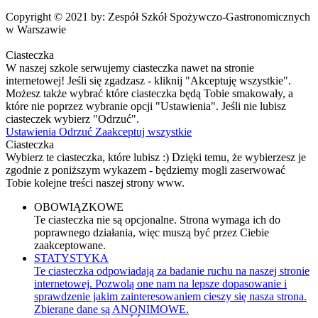
Copyright © 2021 by: Zespół Szkół Spożywczo-Gastronomicznych
w Warszawie
Ciasteczka
W naszej szkole serwujemy ciasteczka nawet na stronie
internetowej! Jeśli się zgadzasz - kliknij "Akceptuję wszystkie".
Możesz także wybrać które ciasteczka będą Tobie smakowały, a
które nie poprzez wybranie opcji "Ustawienia". Jeśli nie lubisz
ciasteczek wybierz "Odrzuć".
Ustawienia
Odrzuć
Zaakceptuj wszystkie
Ciasteczka
Wybierz te ciasteczka, które lubisz :) Dzięki temu, że wybierzesz je
zgodnie z poniższym wykazem - będziemy mogli zaserwować
Tobie kolejne treści naszej strony www.
OBOWIĄZKOWE
Te ciasteczka nie są opcjonalne. Strona wymaga ich do
poprawnego działania, więc muszą być przez Ciebie
zaakceptowane.
STATYSTYKA
Te ciasteczka odpowiadają za badanie ruchu na naszej stronie
internetowej. Pozwolą one nam na lepsze dopasowanie i
sprawdzenie jakim zainteresowaniem cieszy się nasza strona.
Zbierane dane są ANONIMOWE.