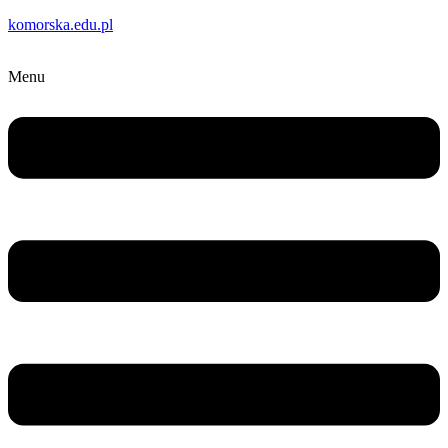
komorska.edu.pl
Menu