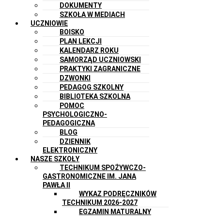
DOKUMENTY
SZKOŁA W MEDIACH
UCZNIOWIE
BOISKO
PLAN LEKCJI
KALENDARZ ROKU
SAMORZĄD UCZNIOWSKI
PRAKTYKI ZAGRANICZNE
DZWONKI
PEDAGOG SZKOLNY
BIBLIOTEKA SZKOLNA
POMOC
PSYCHOLOGICZNO-
PEDAGOGICZNA
BLOG
DZIENNIK
ELEKTRONICZNY
NASZE SZKOŁY
TECHNIKUM SPOŻYWCZO-
GASTRONOMICZNE IM. JANA
PAWŁA II
WYKAZ PODRĘCZNIKÓW
TECHNIKUM 2026-2027
EGZAMIN MATURALNY