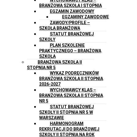
BRANŻOWA SZKOŁA I STOPNIA
EGZAMIN ZAWODOWY
EGZAMINY ZAWODOWE
ZAWODY/PROFILE –
SZKOŁA BRANŻOWA
STATUT BRANŻOWEJ
SZKOŁY
PLAN SZKOLENIE
PRAKTYCZNEGO – BRANŻOWA
SZKOŁA
BRANŻOWA SZKOŁA II
STOPNIA NR 5
WYKAZ PODRĘCZNIKÓW
BRANŻOWA SZKOŁA II STOPNIA
2026-2027
WYCHOWAWCY KLAS –
BRANŻOWA SZKOŁA II STOPNIA
NR 5
STATUT BRANŻOWEJ
SZKOŁY II STOPNIA NR 5 W
WARSZAWIE
HARMONOGRAM
REKRUTACJI DO BRANŻOWEJ
SZKOŁY II STOPNIA NA ROK