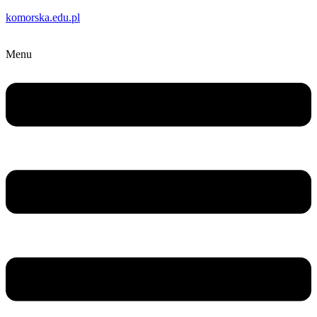
komorska.edu.pl
Menu