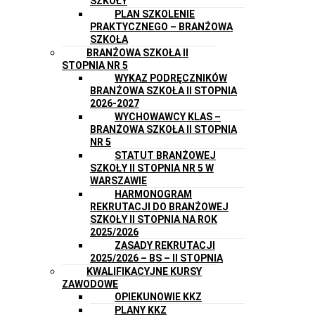
SZKOŁY
PLAN SZKOLENIE
PRAKTYCZNEGO – BRANŻOWA
SZKOŁA
BRANŻOWA SZKOŁA II
STOPNIA NR 5
WYKAZ PODRĘCZNIKÓW
BRANŻOWA SZKOŁA II STOPNIA
2026-2027
WYCHOWAWCY KLAS –
BRANŻOWA SZKOŁA II STOPNIA
NR 5
STATUT BRANŻOWEJ
SZKOŁY II STOPNIA NR 5 W
WARSZAWIE
HARMONOGRAM
REKRUTACJI DO BRANŻOWEJ
SZKOŁY II STOPNIA NA ROK
2025/2026
ZASADY REKRUTACJI
2025/2026 – BS – II STOPNIA
KWALIFIKACYJNE KURSY
ZAWODOWE
OPIEKUNOWIE KKZ
PLANY KKZ