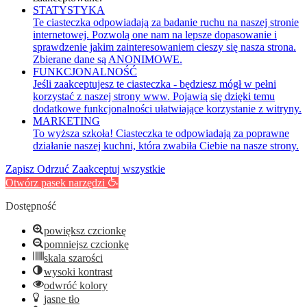
STATYSTYKA
Te ciasteczka odpowiadają za badanie ruchu na naszej stronie
internetowej. Pozwolą one nam na lepsze dopasowanie i
sprawdzenie jakim zainteresowaniem cieszy się nasza strona.
Zbierane dane są ANONIMOWE.
FUNKCJONALNOŚĆ
Jeśli zaakceptujesz te ciasteczka - będziesz mógł w pełni
korzystać z naszej strony www. Pojawią się dzięki temu
dodatkowe funkcjonalności ułatwiające korzystanie z witryny.
MARKETING
To wyższa szkoła! Ciasteczka te odpowiadają za poprawne
działanie naszej kuchni, która zwabiła Ciebie na nasze strony.
Zapisz
Odrzuć
Zaakceptuj wszystkie
Otwórz pasek narzędzi
Dostępność
powiększ czcionkę
pomniejsz czcionkę
skala szarości
wysoki kontrast
odwróć kolory
jasne tło