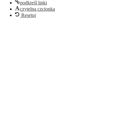
podkreśl linki
czytelna czcionka
Resetuj