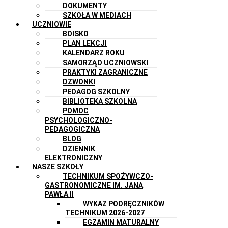
DOKUMENTY
SZKOŁA W MEDIACH
UCZNIOWIE
BOISKO
PLAN LEKCJI
KALENDARZ ROKU
SAMORZĄD UCZNIOWSKI
PRAKTYKI ZAGRANICZNE
DZWONKI
PEDAGOG SZKOLNY
BIBLIOTEKA SZKOLNA
POMOC
PSYCHOLOGICZNO-
PEDAGOGICZNA
BLOG
DZIENNIK
ELEKTRONICZNY
NASZE SZKOŁY
TECHNIKUM SPOŻYWCZO-
GASTRONOMICZNE IM. JANA
PAWŁA II
WYKAZ PODRĘCZNIKÓW
TECHNIKUM 2026-2027
EGZAMIN MATURALNY