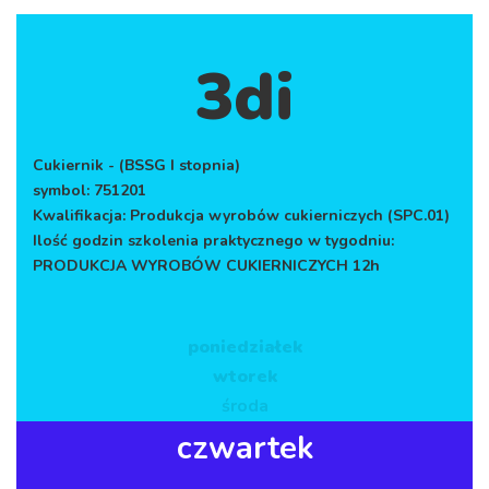
3di
Cukiernik - (BSSG I stopnia)
symbol: 751201
Kwalifikacja: Produkcja wyrobów cukierniczych (SPC.01)
Ilość godzin szkolenia praktycznego w tygodniu:
PRODUKCJA WYROBÓW CUKIERNICZYCH 12h
poniedziałek
OBOWIĄZKOWE
wtorek
Te ciasteczka nie są
środa
opcjonalne. Strona
wymaga ich do
czwartek
poprawnego
działania, więc muszą
być przez Ciebie