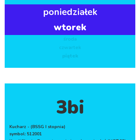
poniedziałek
wtorek
środa
czwartek
piątek
3bi
Kucharz - (BSSG I stopnia)
symbol: 512001