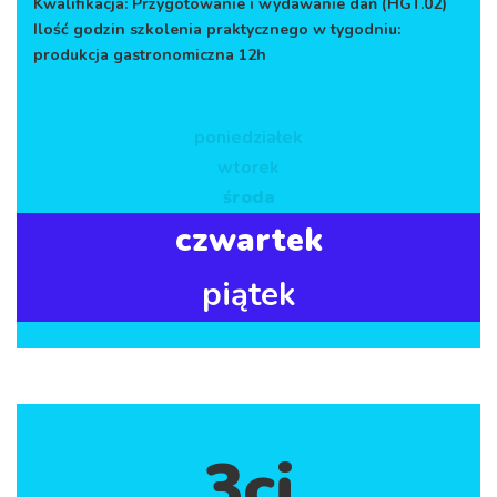
Kwalifikacja: Przygotowanie i wydawanie dań (HGT.02)
Ilość godzin szkolenia praktycznego w tygodniu:
produkcja gastronomiczna 12h
poniedziałek
wtorek
środa
czwartek
piątek
3ci