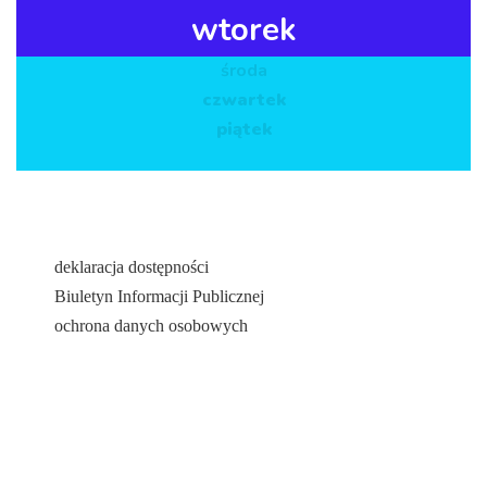
w pełni korzystać z naszej
wtorek
strony www. Pojawią się
dzięki temu dodatkowe
funkcjonalności
środa
ułatwiające korzystanie z
czwartek
witryny.
piątek
MARKETING
To wyższa
szkoła!
Ciasteczka te
odpowiadają za
deklaracja dostępności
poprawne
działanie naszej
Biuletyn Informacji Publicznej
kuchni, która
ochrona danych osobowych
zwabiła Ciebie
na nasze strony.