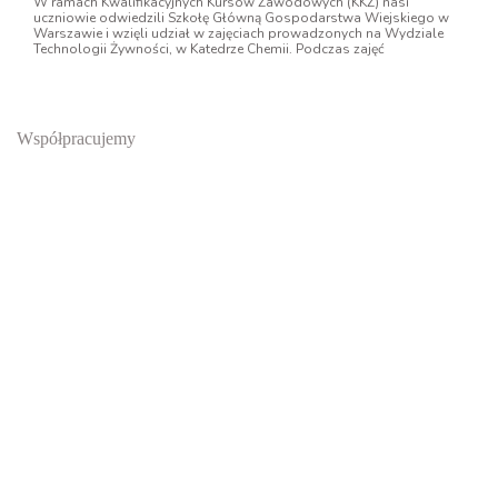
W ramach Kwalifikacyjnych Kursów Zawodowych (KKZ) nasi
uczniowie odwiedzili Szkołę Główną Gospodarstwa Wiejskiego w
Warszawie i wzięli udział w zajęciach prowadzonych na Wydziale
Technologii Żywności, w Katedrze Chemii. Podczas zajęć
Współpracujemy