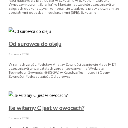
Nasi nauczyciele brali udział w szkoleniu w Szkolnym Ośrodku
Wypoczynkowym „Syrenka” w Marózie nauczyciele uczestniczyli w
zajęciach doskonalących kompetencje w zakresie pracy z uczniami ze
specjalnymi potrzebami edukacyjnymi (SPE). Szkolenie
Od surowca do oleju
4 czerwca 2026
W ramach zajęć z Podstaw Analizy Żywności uczniowie klasy IV DT
uczestniczyli w warsztatach zorganizowanych na Wydziale
Technologii Żywności @SGGW, w Katedrze Technologii i Oceny
Żywności. Podczas zajęć „Od surowca
Ile witamy C jest w owocach?
3 czerwca 2026