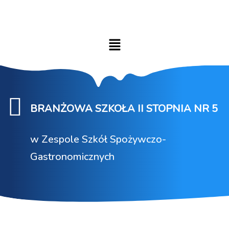
BRANŻOWA SZKOŁA II STOPNIA NR 5
w Zespole Szkół Spożywczo-
Gastronomicznych