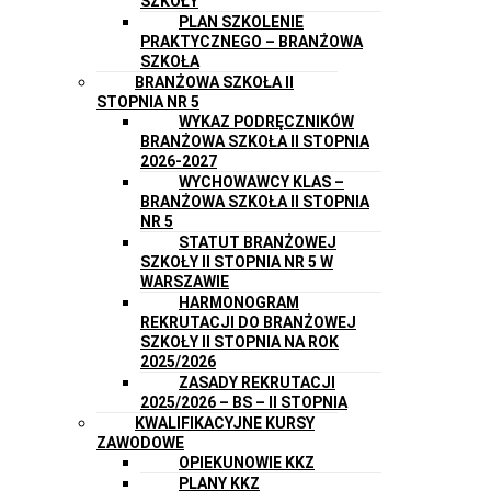
SZKOŁY
PLAN SZKOLENIE
PRAKTYCZNEGO – BRANŻOWA
SZKOŁA
BRANŻOWA SZKOŁA II
STOPNIA NR 5
WYKAZ PODRĘCZNIKÓW
BRANŻOWA SZKOŁA II STOPNIA
2026-2027
WYCHOWAWCY KLAS –
BRANŻOWA SZKOŁA II STOPNIA
NR 5
STATUT BRANŻOWEJ
SZKOŁY II STOPNIA NR 5 W
WARSZAWIE
HARMONOGRAM
REKRUTACJI DO BRANŻOWEJ
SZKOŁY II STOPNIA NA ROK
2025/2026
ZASADY REKRUTACJI
2025/2026 – BS – II STOPNIA
KWALIFIKACYJNE KURSY
ZAWODOWE
OPIEKUNOWIE KKZ
PLANY KKZ