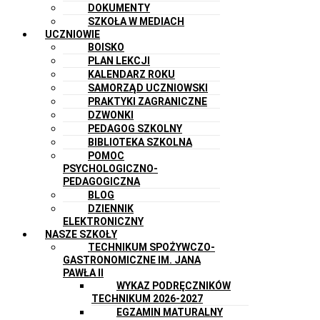
DOKUMENTY
SZKOŁA W MEDIACH
UCZNIOWIE
BOISKO
PLAN LEKCJI
KALENDARZ ROKU
SAMORZĄD UCZNIOWSKI
PRAKTYKI ZAGRANICZNE
DZWONKI
PEDAGOG SZKOLNY
BIBLIOTEKA SZKOLNA
POMOC
PSYCHOLOGICZNO-
PEDAGOGICZNA
BLOG
DZIENNIK
ELEKTRONICZNY
NASZE SZKOŁY
TECHNIKUM SPOŻYWCZO-
GASTRONOMICZNE IM. JANA
PAWŁA II
WYKAZ PODRĘCZNIKÓW
TECHNIKUM 2026-2027
EGZAMIN MATURALNY