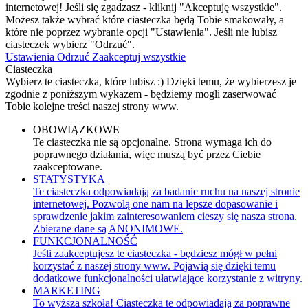
internetowej! Jeśli się zgadzasz - kliknij "Akceptuję wszystkie".
Możesz także wybrać które ciasteczka będą Tobie smakowały, a
które nie poprzez wybranie opcji "Ustawienia". Jeśli nie lubisz
ciasteczek wybierz "Odrzuć".
Ustawienia
Odrzuć
Zaakceptuj wszystkie
Ciasteczka
Wybierz te ciasteczka, które lubisz :) Dzięki temu, że wybierzesz je
zgodnie z poniższym wykazem - będziemy mogli zaserwować
Tobie kolejne treści naszej strony www.
OBOWIĄZKOWE
Te ciasteczka nie są opcjonalne. Strona wymaga ich do
poprawnego działania, więc muszą być przez Ciebie
zaakceptowane.
STATYSTYKA
Te ciasteczka odpowiadają za badanie ruchu na naszej stronie
internetowej. Pozwolą one nam na lepsze dopasowanie i
sprawdzenie jakim zainteresowaniem cieszy się nasza strona.
Zbierane dane są ANONIMOWE.
FUNKCJONALNOŚĆ
Jeśli zaakceptujesz te ciasteczka - będziesz mógł w pełni
korzystać z naszej strony www. Pojawią się dzięki temu
dodatkowe funkcjonalności ułatwiające korzystanie z witryny.
MARKETING
To wyższa szkoła! Ciasteczka te odpowiadają za poprawne