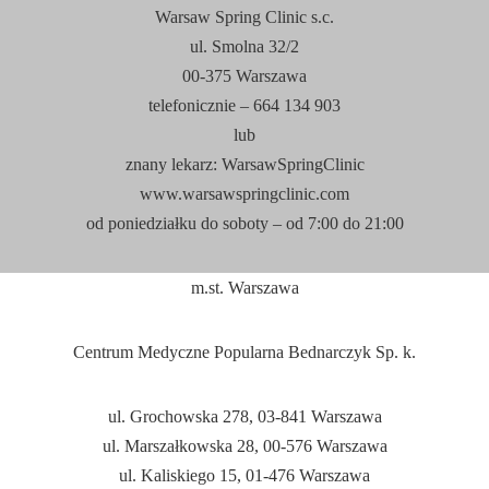
w pełni korzystać z naszej
Warsaw Spring Clinic s.c.
strony www. Pojawią się
dzięki temu dodatkowe
ul. Smolna 32/2
funkcjonalności
00-375 Warszawa
ułatwiające korzystanie z
witryny.
telefonicznie – 664 134 903
lub
znany lekarz: WarsawSpringClinic
MARKETING
www.warsawspringclinic.com
To wyższa
szkoła!
od poniedziałku do soboty – od 7:
00
do 21:
00
Ciasteczka te
odpowiadają za
poprawne
m.st. Warszawa
działanie naszej
kuchni, która
zwabiła Ciebie
Centrum Medyczne Popularna Bednarczyk Sp. k.
na nasze strony.
ul. Grochowska 278, 03-841 Warszawa
ul. Marszałkowska 28, 00-576 Warszawa
ul. Kaliskiego 15, 01-476 Warszawa