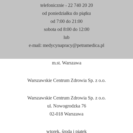
telefonicznie - 22 740 20 20
od poniedziałku do piątku
od 7:
00
do 21:
00
sobota od 8:
00
do 12:
00
lub
e-mail: medycynapracy@petramedica.pl
m.st. Warszawa
Warszawskie Centrum Zdrowia Sp. z o.o.
Warszawskie Centrum Zdrowia Sp. z o.o.
ul. Nowogrodzka 76
02-018 Warszawa
wtorek, środa i piątek