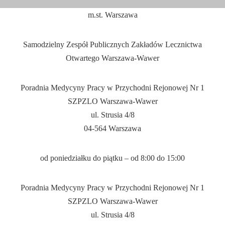
m.st. Warszawa
Samodzielny Zespół Publicznych Zakładów Lecznictwa
Otwartego Warszawa-Wawer
Poradnia Medycyny Pracy w Przychodni Rejonowej Nr 1
SZPZLO Warszawa-Wawer
ul. Strusia 4/8
04-564 Warszawa
od poniedziałku do piątku – od 8:
00
do 15:
00
OBOWIĄZKOWE
Te ciasteczka nie są
opcjonalne. Strona
Poradnia Medycyny Pracy w Przychodni Rejonowej Nr 1
wymaga ich do
SZPZLO Warszawa-Wawer
poprawnego
działania, więc muszą
ul. Strusia 4/8
być przez Ciebie