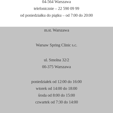
04-564 Warszawa
zaakceptowane.
telefonicznie – 22 590 09 99
od poniedziałku do piątku – od 7:
00
do 20:
00
STATYSTYKA
Te ciasteczka
odpowiadają za
m.st. Warszawa
badanie ruchu na
naszej stronie
internetowej.
Warsaw Spring Clinic s.c.
Pozwolą one nam
na lepsze
dopasowanie i
ul. Smolna 32/2
sprawdzenie jakim
zainteresowaniem
00-375 Warszawa
cieszy się nasza
strona. Zbierane
dane są
poniedziałek od 12:
00
do 16:
00
ANONIMOWE.
wtorek od 14:
00
do 18:
00
środa od 8:
00
do 15:
00
FUNKCJONALNOŚĆ
czwartek od 7:
30
do 14:
00
Jeśli zaakceptujesz te
ciasteczka - będziesz mógł