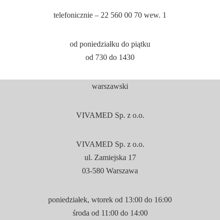
telefonicznie – 22 560 00 70 wew. 1
od poniedziałku do piątku
od 7
30
do 14
30
warszawski
VIVAMED Sp. z o.o.
VIVAMED Sp. z o.o.
ul. Zamiejska 17
03-580 Warszawa
poniedziałek, wtorek od 13:
00
do 16:
00
środa od 11:
00
do 14:
00