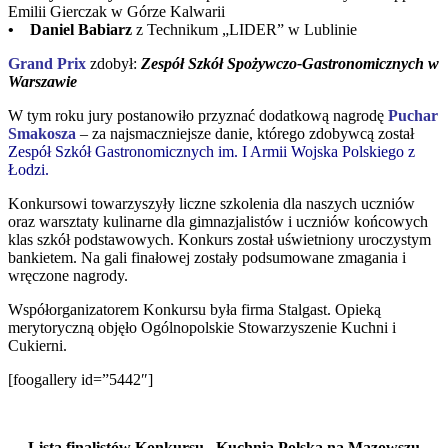
Emilii Gierczak w Górze Kalwarii
• Daniel Babiarz
z Technikum „LIDER” w Lublinie
Grand Prix
zdobył:
Zespół Szkół Spożywczo-Gastronomicznych w
Warszawie
W tym roku jury postanowiło przyznać dodatkową nagrodę
Puchar
Smakosza
– za najsmaczniejsze danie, którego zdobywcą został
Zespół Szkół Gastronomicznych im. I Armii Wojska Polskiego z
Łodzi.
Konkursowi towarzyszyły liczne szkolenia dla naszych uczniów
oraz warsztaty kulinarne dla gimnazjalistów i uczniów końcowych
klas szkół podstawowych. Konkurs został uświetniony uroczystym
bankietem. Na gali finałowej zostały podsumowane zmagania i
wręczone nagrody.
Współorganizatorem Konkursu była firma Stalgast. Opieką
merytoryczną objęło Ogólnopolskie Stowarzyszenie Kuchni i
Cukierni.
[foogallery id=”5442″]
Lista finalistów Konkursu „Kuchnia Polska na Mazowszu