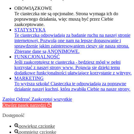
OBOWIĄZKOWE
Te ciasteczka nie są opcjonalne. Strona wymaga ich do
poprawnego działania, więc muszą być przez Ciebie
zaakceptowane.
STATYSTYKA
Te ciasteczka odpowiadają za badanie ruchu na naszej stronie
internetowej. Pozwolą one nam na lepsze dopasowanie i
sprawdzenie jakim zainteresowaniem cieszy się nasza strona.
Zbierane dane są ANONIMOWE.
FUNKCJONALNOŚĆ
Jeśli zaakceptujesz te ciasteczka - będziesz mógł w pełni
korzystać z naszej strony www. Pojawią się dzięki temu
dodatkowe funkcjonalności ułatwiające korzystanie z witryny.
MARKETING
To wyższa szkoła! Ciasteczka te odpowiadają za poprawne
działanie naszej kuchni, która zwabiła Ciebie na nasze strony.
Zapisz
Odrzuć
Zaakceptuj wszystkie
Otwórz pasek narzędzi
Dostępność
powiększ czcionkę
pomniejsz czcionkę