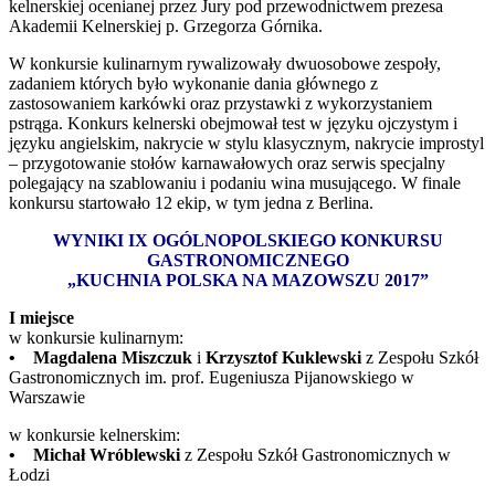
kelnerskiej ocenianej przez Jury pod przewodnictwem prezesa
Akademii Kelnerskiej p. Grzegorza Górnika.
W konkursie kulinarnym rywalizowały dwuosobowe zespoły,
zadaniem których było wykonanie dania głównego z
zastosowaniem karkówki oraz przystawki z wykorzystaniem
pstrąga. Konkurs kelnerski obejmował test w języku ojczystym i
języku angielskim, nakrycie w stylu klasycznym, nakrycie improstyl
– przygotowanie stołów karnawałowych oraz serwis specjalny
polegający na szablowaniu i podaniu wina musującego. W finale
konkursu startowało 12 ekip, w tym jedna z Berlina.
WYNIKI IX OGÓLNOPOLSKIEGO KONKURSU
GASTRONOMICZNEGO
„KUCHNIA POLSKA NA MAZOWSZU 2017”
I miejsce
w konkursie kulinarnym:
• Magdalena Miszczuk
i
Krzysztof Kuklewski
z Zespołu Szkół
Gastronomicznych im. prof. Eugeniusza Pijanowskiego w
Warszawie
w konkursie kelnerskim:
• Michał Wróblewski
z Zespołu Szkół Gastronomicznych w
Łodzi