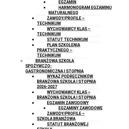
EGZAMIN
HARMONOGRAM EGZAMINU
MATURALNEGO
ZAWODY/PROFILE –
TECHNIKUM
WYCHOWAWCY KLAS –
TECHNIKUM
STATUT TECHNIKUM
PLAN SZKOLENIA
PRAKTYCZNEGO –
TECHNIKUM
BRANŻOWA SZKOŁA
SPOŻYWCZO-
GASTRONOMICZNA I STOPNIA
WYKAZ PODRĘCZNIKÓW
BRANŻOWA SZKOŁA I STOPNIA
2026-2027
WYCHOWAWCY KLAS –
BRANŻOWA SZKOŁA I STOPNIA
EGZAMIN ZAWODOWY
EGZAMINY ZAWODOWE
ZAWODY/PROFILE –
SZKOŁA BRANŻOWA
STATUT BRANŻOWEJ