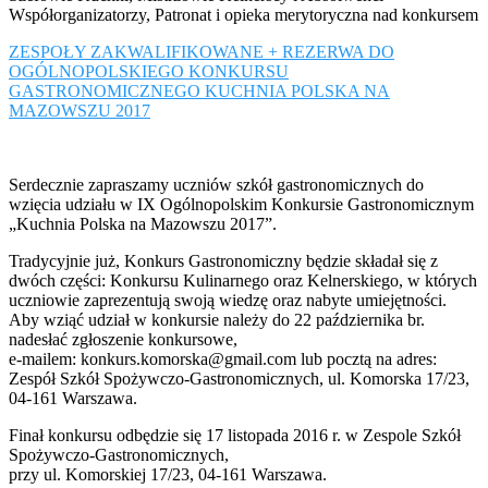
Współorganizatorzy, Patronat i opieka merytoryczna nad konkursem
ZESPOŁY ZAKWALIFIKOWANE + REZERWA DO
OGÓLNOPOLSKIEGO KONKURSU
GASTRONOMICZNEGO KUCHNIA POLSKA NA
MAZOWSZU 2017
Serdecznie zapraszamy uczniów szkół gastronomicznych do
wzięcia udziału w IX Ogólnopolskim Konkursie Gastronomicznym
„Kuchnia Polska na Mazowszu 2017”.
Tradycyjnie już, Konkurs Gastronomiczny będzie składał się z
dwóch części: Konkursu Kulinarnego oraz Kelnerskiego, w których
uczniowie zaprezentują swoją wiedzę oraz nabyte umiejętności.
Aby wziąć udział w konkursie należy do 22 października br.
nadesłać zgłoszenie konkursowe,
e-mailem: konkurs.komorska@gmail.com lub pocztą na adres:
Zespół Szkół Spożywczo-Gastronomicznych, ul. Komorska 17/23,
04-161 Warszawa.
Finał konkursu odbędzie się 17 listopada 2016 r. w Zespole Szkół
Spożywczo-Gastronomicznych,
przy ul. Komorskiej 17/23, 04-161 Warszawa.