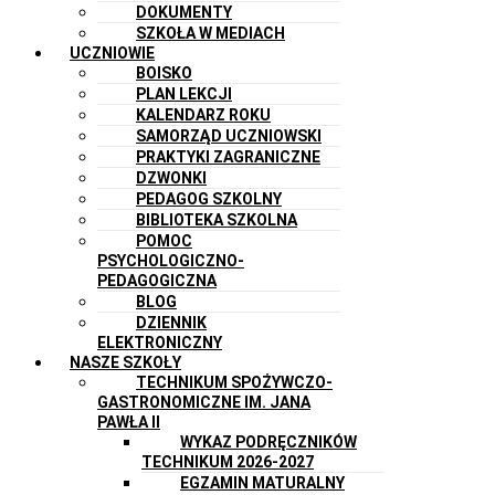
DOKUMENTY
SZKOŁA W MEDIACH
UCZNIOWIE
BOISKO
PLAN LEKCJI
KALENDARZ ROKU
SAMORZĄD UCZNIOWSKI
PRAKTYKI ZAGRANICZNE
DZWONKI
PEDAGOG SZKOLNY
BIBLIOTEKA SZKOLNA
POMOC
PSYCHOLOGICZNO-
PEDAGOGICZNA
BLOG
DZIENNIK
ELEKTRONICZNY
NASZE SZKOŁY
TECHNIKUM SPOŻYWCZO-
GASTRONOMICZNE IM. JANA
PAWŁA II
WYKAZ PODRĘCZNIKÓW
TECHNIKUM 2026-2027
EGZAMIN MATURALNY