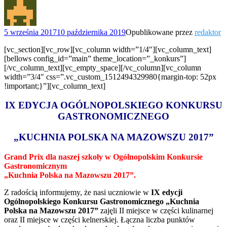
5 września 2017
10 października 2019
Opublikowane przez
redaktor
[vc_section][vc_row][vc_column width=”1/4″][vc_column_text]
[bellows config_id=”main” theme_location=”_konkurs”]
[/vc_column_text][vc_empty_space][/vc_column][vc_column
width=”3/4″ css=”.vc_custom_1512494329980{margin-top: 52px
!important;}”][vc_column_text]
IX EDYCJA OGÓLNOPOLSKIEGO KONKURSU
GASTRONOMICZNEGO
„KUCHNIA POLSKA NA MAZOWSZU 2017”
Grand Prix dla naszej szkoły w Ogólnopolskim Konkursie
Gastronomicznym
„Kuchnia Polska na Mazowszu 2017”.
Z radością informujemy, że nasi uczniowie w
IX edycji
Ogólnopolskiego Konkursu Gastronomicznego „Kuchnia
Polska na Mazowszu 2017”
zajęli II miejsce w części kulinarnej
oraz II miejsce w części kelnerskiej. Łączna liczba punktów