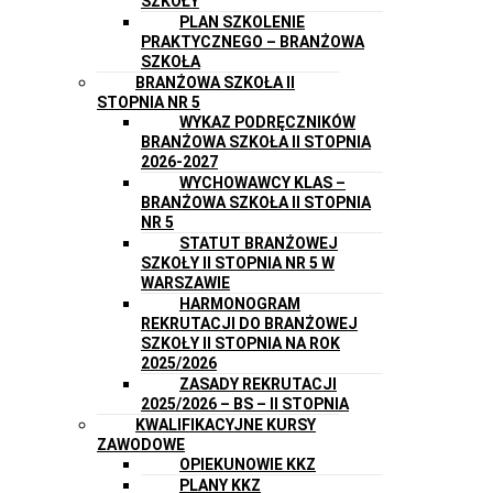
SZKOŁY
PLAN SZKOLENIE
PRAKTYCZNEGO – BRANŻOWA
SZKOŁA
BRANŻOWA SZKOŁA II
STOPNIA NR 5
WYKAZ PODRĘCZNIKÓW
BRANŻOWA SZKOŁA II STOPNIA
2026-2027
WYCHOWAWCY KLAS –
BRANŻOWA SZKOŁA II STOPNIA
NR 5
STATUT BRANŻOWEJ
SZKOŁY II STOPNIA NR 5 W
WARSZAWIE
HARMONOGRAM
REKRUTACJI DO BRANŻOWEJ
SZKOŁY II STOPNIA NA ROK
2025/2026
ZASADY REKRUTACJI
2025/2026 – BS – II STOPNIA
KWALIFIKACYJNE KURSY
ZAWODOWE
OPIEKUNOWIE KKZ
PLANY KKZ