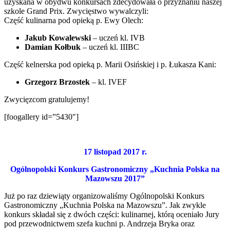
uzyskana w obydwu konkursach zdecydowała o przyznaniu naszej
szkole Grand Prix. Zwycięstwo wywalczyli:
Część kulinarna pod opieką p. Ewy Olech:
Jakub Kowalewski
– uczeń kl. IVB
Damian Kołbuk
– uczeń kl. IIIBC
Część kelnerska pod opieką p. Marii Osińskiej i p. Łukasza Kani:
Grzegorz Brzostek
– kl. IVEF
Zwycięzcom gratulujemy!
[foogallery id=”5430″]
17 listopad 2017 r.
Ogólnopolski Konkurs Gastronomiczny „Kuchnia Polska na
Mazowszu 2017”
Już po raz dziewiąty organizowaliśmy Ogólnopolski Konkurs
Gastronomiczny „Kuchnia Polska na Mazowszu”. Jak zwykle
konkurs składał się z dwóch części: kulinarnej, którą oceniało Jury
pod przewodnictwem szefa kuchni p. Andrzeja Bryka oraz