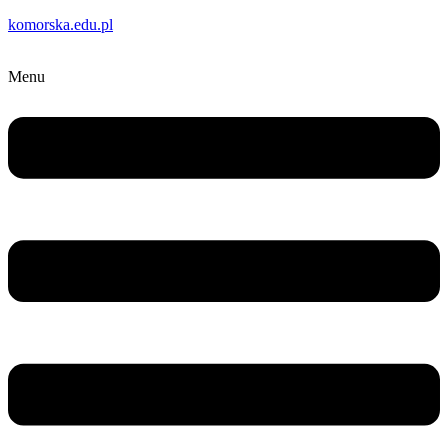
komorska.edu.pl
Menu