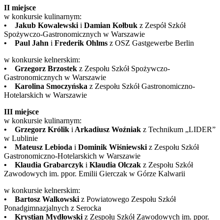
II miejsce
w konkursie kulinarnym:
• Jakub Kowalewski
i
Damian Kołbuk
z Zespół Szkół
Spożywczo-Gastronomicznych w Warszawie
• Paul Jahn
i
Frederik Ohlms
z OSZ Gastgewerbe Berlin
w konkursie kelnerskim:
• Grzegorz Brzostek
z Zespołu Szkół Spożywczo-
Gastronomicznych w Warszawie
• Karolina Smoczyńska
z Zespołu Szkół Gastronomiczno-
Hotelarskich w Warszawie
III miejsce
w konkursie kulinarnym:
• Grzegorz Królik
i
Arkadiusz Woźniak
z Technikum „LIDER”
w Lublinie
• Mateusz Lebioda
i
Dominik Wiśniewski
z Zespołu Szkół
Gastronomiczno-Hotelarskich w Warszawie
• Klaudia Grabarczyk
i
Klaudia Olczak
z Zespołu Szkół
Zawodowych im. ppor. Emilii Gierczak w Górze Kalwarii
w konkursie kelnerskim:
• Bartosz Walkowski
z Powiatowego Zespołu Szkół
Ponadgimnazjalnych z Serocka
• Krystian Mydłowski
z Zespołu Szkół Zawodowych im. ppor.