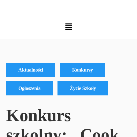
Aktualności
Konkursy
Ogłoszenia
Życie Szkoły
Konkurs
szkolny: „Cook