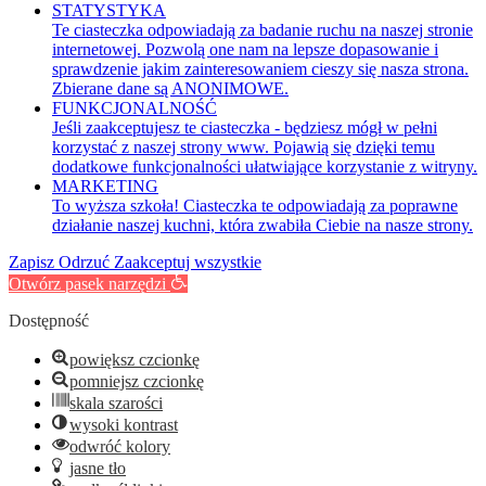
STATYSTYKA
Te ciasteczka odpowiadają za badanie ruchu na naszej stronie
internetowej. Pozwolą one nam na lepsze dopasowanie i
sprawdzenie jakim zainteresowaniem cieszy się nasza strona.
Zbierane dane są ANONIMOWE.
FUNKCJONALNOŚĆ
Jeśli zaakceptujesz te ciasteczka - będziesz mógł w pełni
korzystać z naszej strony www. Pojawią się dzięki temu
dodatkowe funkcjonalności ułatwiające korzystanie z witryny.
MARKETING
To wyższa szkoła! Ciasteczka te odpowiadają za poprawne
działanie naszej kuchni, która zwabiła Ciebie na nasze strony.
Zapisz
Odrzuć
Zaakceptuj wszystkie
Otwórz pasek narzędzi
Dostępność
powiększ czcionkę
pomniejsz czcionkę
skala szarości
wysoki kontrast
odwróć kolory
jasne tło