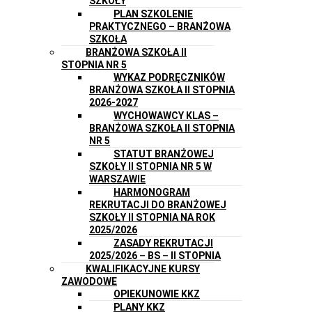
SZKOŁY
PLAN SZKOLENIE
PRAKTYCZNEGO – BRANŻOWA
SZKOŁA
BRANŻOWA SZKOŁA II
STOPNIA NR 5
WYKAZ PODRĘCZNIKÓW
BRANŻOWA SZKOŁA II STOPNIA
2026-2027
WYCHOWAWCY KLAS –
BRANŻOWA SZKOŁA II STOPNIA
NR 5
STATUT BRANŻOWEJ
SZKOŁY II STOPNIA NR 5 W
WARSZAWIE
HARMONOGRAM
REKRUTACJI DO BRANŻOWEJ
SZKOŁY II STOPNIA NA ROK
2025/2026
ZASADY REKRUTACJI
2025/2026 – BS – II STOPNIA
KWALIFIKACYJNE KURSY
ZAWODOWE
OPIEKUNOWIE KKZ
PLANY KKZ