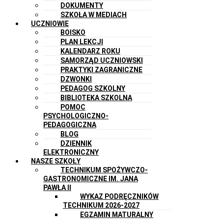
DOKUMENTY
SZKOŁA W MEDIACH
UCZNIOWIE
BOISKO
PLAN LEKCJI
KALENDARZ ROKU
SAMORZĄD UCZNIOWSKI
PRAKTYKI ZAGRANICZNE
DZWONKI
PEDAGOG SZKOLNY
BIBLIOTEKA SZKOLNA
POMOC
PSYCHOLOGICZNO-
PEDAGOGICZNA
BLOG
DZIENNIK
ELEKTRONICZNY
NASZE SZKOŁY
TECHNIKUM SPOŻYWCZO-
GASTRONOMICZNE IM. JANA
PAWŁA II
WYKAZ PODRĘCZNIKÓW
TECHNIKUM 2026-2027
EGZAMIN MATURALNY