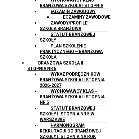
BRANŻOWA SZKOŁA I STOPNIA
EGZAMIN ZAWODOWY
EGZAMINY ZAWODOWE
ZAWODY/PROFILE –
SZKOŁA BRANŻOWA
STATUT BRANŻOWEJ
SZKOŁY
PLAN SZKOLENIE
PRAKTYCZNEGO – BRANŻOWA
SZKOŁA
BRANŻOWA SZKOŁA II
STOPNIA NR 5
WYKAZ PODRĘCZNIKÓW
BRANŻOWA SZKOŁA II STOPNIA
2026-2027
WYCHOWAWCY KLAS –
BRANŻOWA SZKOŁA II STOPNIA
NR 5
STATUT BRANŻOWEJ
SZKOŁY II STOPNIA NR 5 W
WARSZAWIE
HARMONOGRAM
REKRUTACJI DO BRANŻOWEJ
SZKOŁY II STOPNIA NA ROK