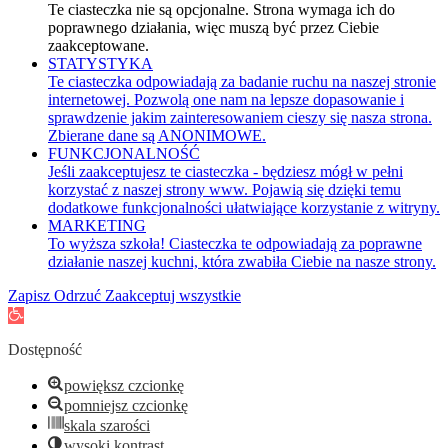
Te ciasteczka nie są opcjonalne. Strona wymaga ich do
poprawnego działania, więc muszą być przez Ciebie
zaakceptowane.
STATYSTYKA
Te ciasteczka odpowiadają za badanie ruchu na naszej stronie
internetowej. Pozwolą one nam na lepsze dopasowanie i
sprawdzenie jakim zainteresowaniem cieszy się nasza strona.
Zbierane dane są ANONIMOWE.
FUNKCJONALNOŚĆ
Jeśli zaakceptujesz te ciasteczka - będziesz mógł w pełni
korzystać z naszej strony www. Pojawią się dzięki temu
dodatkowe funkcjonalności ułatwiające korzystanie z witryny.
MARKETING
To wyższa szkoła! Ciasteczka te odpowiadają za poprawne
działanie naszej kuchni, która zwabiła Ciebie na nasze strony.
Zapisz
Odrzuć
Zaakceptuj wszystkie
Otwórz
pasek
narzędzi
Dostępność
powiększ czcionkę
pomniejsz czcionkę
skala szarości
wysoki kontrast