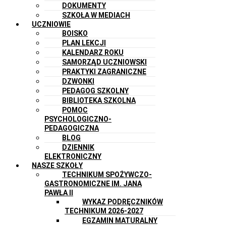
DOKUMENTY
SZKOŁA W MEDIACH
UCZNIOWIE
BOISKO
PLAN LEKCJI
KALENDARZ ROKU
SAMORZĄD UCZNIOWSKI
PRAKTYKI ZAGRANICZNE
DZWONKI
PEDAGOG SZKOLNY
BIBLIOTEKA SZKOLNA
POMOC
PSYCHOLOGICZNO-
PEDAGOGICZNA
BLOG
DZIENNIK
ELEKTRONICZNY
NASZE SZKOŁY
TECHNIKUM SPOŻYWCZO-
GASTRONOMICZNE IM. JANA
PAWŁA II
WYKAZ PODRĘCZNIKÓW
TECHNIKUM 2026-2027
EGZAMIN MATURALNY