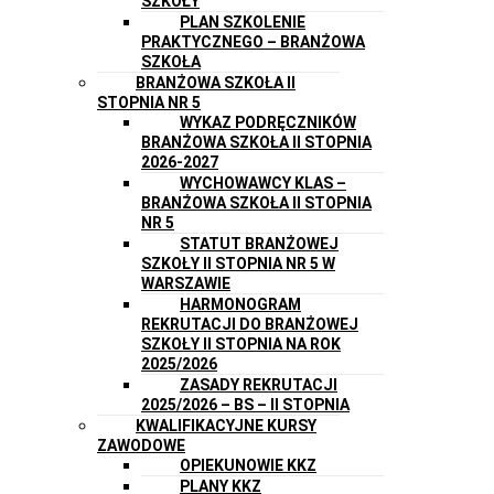
SZKOŁY
PLAN SZKOLENIE
PRAKTYCZNEGO – BRANŻOWA
SZKOŁA
BRANŻOWA SZKOŁA II
STOPNIA NR 5
WYKAZ PODRĘCZNIKÓW
BRANŻOWA SZKOŁA II STOPNIA
2026-2027
WYCHOWAWCY KLAS –
BRANŻOWA SZKOŁA II STOPNIA
NR 5
STATUT BRANŻOWEJ
SZKOŁY II STOPNIA NR 5 W
WARSZAWIE
HARMONOGRAM
REKRUTACJI DO BRANŻOWEJ
SZKOŁY II STOPNIA NA ROK
2025/2026
ZASADY REKRUTACJI
2025/2026 – BS – II STOPNIA
KWALIFIKACYJNE KURSY
ZAWODOWE
OPIEKUNOWIE KKZ
PLANY KKZ