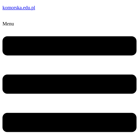
komorska.edu.pl
Menu