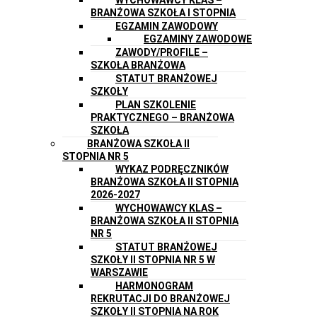
BRANŻOWA SZKOŁA I STOPNIA
EGZAMIN ZAWODOWY
EGZAMINY ZAWODOWE
ZAWODY/PROFILE –
SZKOŁA BRANŻOWA
STATUT BRANŻOWEJ
SZKOŁY
PLAN SZKOLENIE
PRAKTYCZNEGO – BRANŻOWA
SZKOŁA
BRANŻOWA SZKOŁA II
STOPNIA NR 5
WYKAZ PODRĘCZNIKÓW
BRANŻOWA SZKOŁA II STOPNIA
2026-2027
WYCHOWAWCY KLAS –
BRANŻOWA SZKOŁA II STOPNIA
NR 5
STATUT BRANŻOWEJ
SZKOŁY II STOPNIA NR 5 W
WARSZAWIE
HARMONOGRAM
REKRUTACJI DO BRANŻOWEJ
SZKOŁY II STOPNIA NA ROK