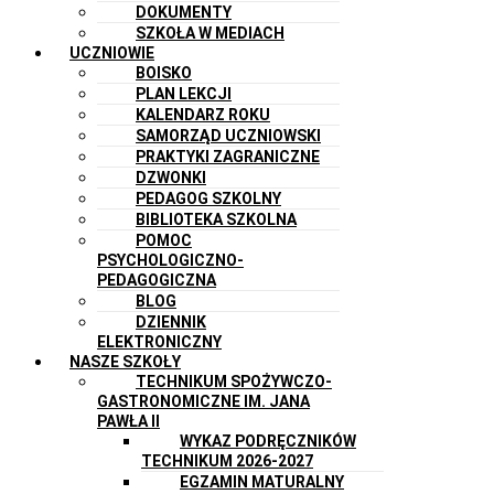
DOKUMENTY
SZKOŁA W MEDIACH
UCZNIOWIE
BOISKO
PLAN LEKCJI
KALENDARZ ROKU
SAMORZĄD UCZNIOWSKI
PRAKTYKI ZAGRANICZNE
DZWONKI
PEDAGOG SZKOLNY
BIBLIOTEKA SZKOLNA
POMOC
PSYCHOLOGICZNO-
PEDAGOGICZNA
BLOG
DZIENNIK
ELEKTRONICZNY
NASZE SZKOŁY
TECHNIKUM SPOŻYWCZO-
GASTRONOMICZNE IM. JANA
PAWŁA II
WYKAZ PODRĘCZNIKÓW
TECHNIKUM 2026-2027
EGZAMIN MATURALNY