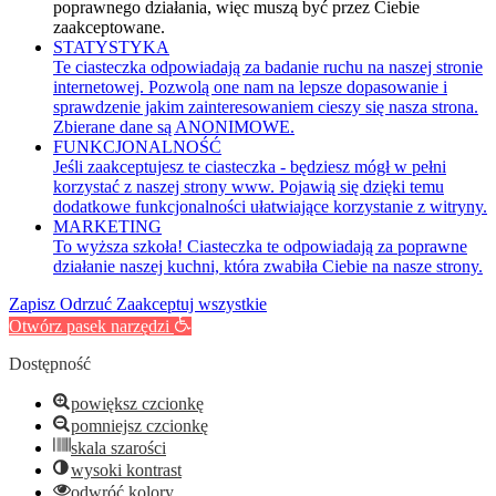
poprawnego działania, więc muszą być przez Ciebie
zaakceptowane.
STATYSTYKA
Te ciasteczka odpowiadają za badanie ruchu na naszej stronie
internetowej. Pozwolą one nam na lepsze dopasowanie i
sprawdzenie jakim zainteresowaniem cieszy się nasza strona.
Zbierane dane są ANONIMOWE.
FUNKCJONALNOŚĆ
Jeśli zaakceptujesz te ciasteczka - będziesz mógł w pełni
korzystać z naszej strony www. Pojawią się dzięki temu
dodatkowe funkcjonalności ułatwiające korzystanie z witryny.
MARKETING
To wyższa szkoła! Ciasteczka te odpowiadają za poprawne
działanie naszej kuchni, która zwabiła Ciebie na nasze strony.
Zapisz
Odrzuć
Zaakceptuj wszystkie
Otwórz pasek narzędzi
Dostępność
powiększ czcionkę
pomniejsz czcionkę
skala szarości
wysoki kontrast
odwróć kolory