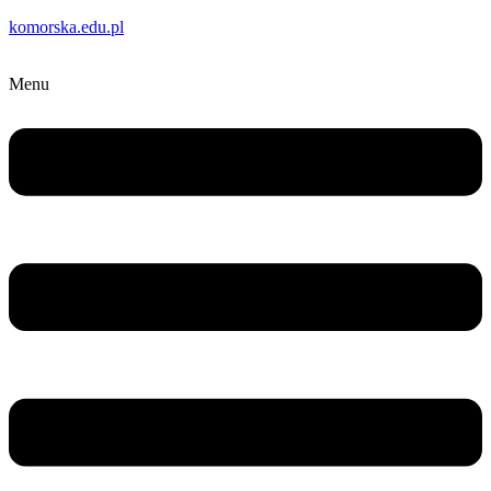
komorska.edu.pl
Menu