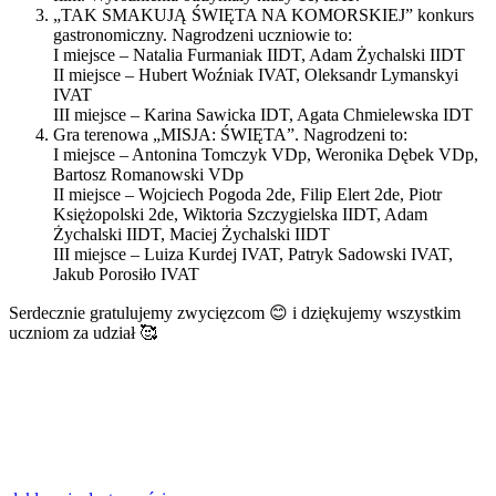
„TAK SMAKUJĄ ŚWIĘTA NA KOMORSKIEJ” konkurs
gastronomiczny. Nagrodzeni uczniowie to:
I miejsce – Natalia Furmaniak IIDT, Adam Żychalski IIDT
II miejsce – Hubert Woźniak IVAT, Oleksandr Lymanskyi
IVAT
III miejsce – Karina Sawicka IDT, Agata Chmielewska IDT
Gra terenowa „MISJA: ŚWIĘTA”. Nagrodzeni to:
I miejsce – Antonina Tomczyk VDp, Weronika Dębek VDp,
Bartosz Romanowski VDp
II miejsce – Wojciech Pogoda 2de, Filip Elert 2de, Piotr
Księżopolski 2de, Wiktoria Szczygielska IIDT, Adam
Żychalski IIDT, Maciej Żychalski IIDT
III miejsce – Luiza Kurdej IVAT, Patryk Sadowski IVAT,
Jakub Porosiło IVAT
Serdecznie gratulujemy zwycięzcom 😊 i dziękujemy wszystkim
uczniom za udział 🥰