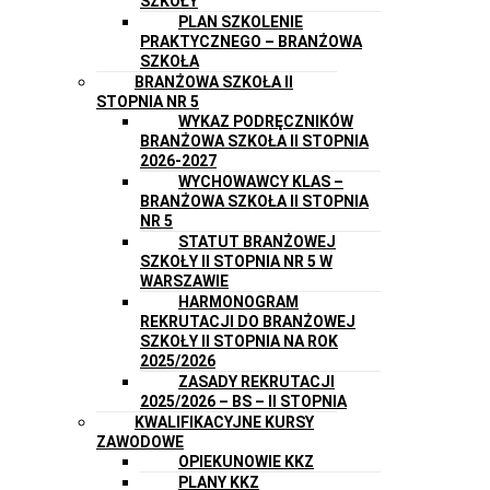
SZKOŁY
PLAN SZKOLENIE
PRAKTYCZNEGO – BRANŻOWA
SZKOŁA
BRANŻOWA SZKOŁA II
STOPNIA NR 5
WYKAZ PODRĘCZNIKÓW
BRANŻOWA SZKOŁA II STOPNIA
2026-2027
WYCHOWAWCY KLAS –
BRANŻOWA SZKOŁA II STOPNIA
NR 5
STATUT BRANŻOWEJ
SZKOŁY II STOPNIA NR 5 W
WARSZAWIE
HARMONOGRAM
REKRUTACJI DO BRANŻOWEJ
SZKOŁY II STOPNIA NA ROK
2025/2026
ZASADY REKRUTACJI
2025/2026 – BS – II STOPNIA
KWALIFIKACYJNE KURSY
ZAWODOWE
OPIEKUNOWIE KKZ
PLANY KKZ