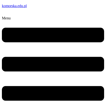
komorska.edu.pl
Menu