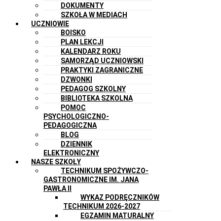
DOKUMENTY
SZKOŁA W MEDIACH
UCZNIOWIE
BOISKO
PLAN LEKCJI
KALENDARZ ROKU
SAMORZĄD UCZNIOWSKI
PRAKTYKI ZAGRANICZNE
DZWONKI
PEDAGOG SZKOLNY
BIBLIOTEKA SZKOLNA
POMOC
PSYCHOLOGICZNO-
PEDAGOGICZNA
BLOG
DZIENNIK
ELEKTRONICZNY
NASZE SZKOŁY
TECHNIKUM SPOŻYWCZO-
GASTRONOMICZNE IM. JANA
PAWŁA II
WYKAZ PODRĘCZNIKÓW
TECHNIKUM 2026-2027
EGZAMIN MATURALNY