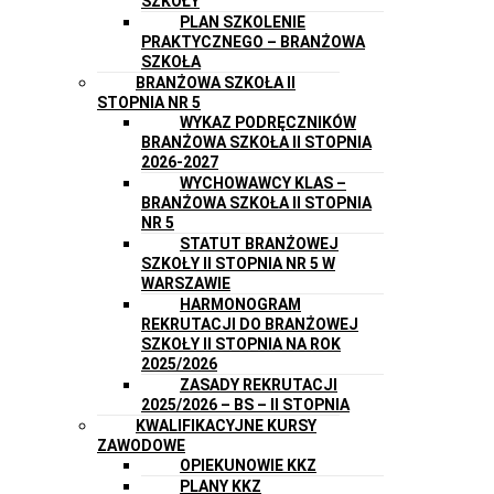
SZKOŁY
PLAN SZKOLENIE
PRAKTYCZNEGO – BRANŻOWA
SZKOŁA
BRANŻOWA SZKOŁA II
STOPNIA NR 5
WYKAZ PODRĘCZNIKÓW
BRANŻOWA SZKOŁA II STOPNIA
2026-2027
WYCHOWAWCY KLAS –
BRANŻOWA SZKOŁA II STOPNIA
NR 5
STATUT BRANŻOWEJ
SZKOŁY II STOPNIA NR 5 W
WARSZAWIE
HARMONOGRAM
REKRUTACJI DO BRANŻOWEJ
SZKOŁY II STOPNIA NA ROK
2025/2026
ZASADY REKRUTACJI
2025/2026 – BS – II STOPNIA
KWALIFIKACYJNE KURSY
ZAWODOWE
OPIEKUNOWIE KKZ
PLANY KKZ