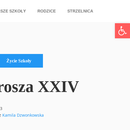
SZE SZKOŁY
RODZICE
STRZELNICA
Otwórz pasek narzędzi
Życie Szkoły
rosza XXIV
23
ez
Kamila Dzwonkowska