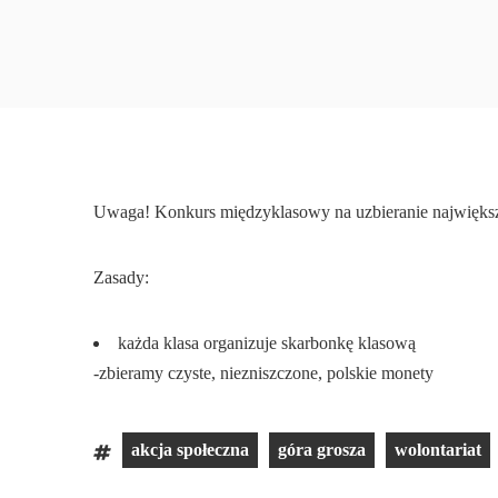
Uwaga! Konkurs międzyklasowy na uzbieranie najwięks
Zasady:
każda klasa organizuje skarbonkę klasową
-zbieramy czyste, niezniszczone, polskie monety
akcja społeczna
góra grosza
wolontariat