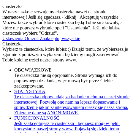
Ciasteczka
W naszej szkole serwujemy ciasteczka nawet na stronie
internetowej! Jeśli się zgadzasz - kliknij "Akceptuję wszystkie".
Możesz także wybrać które ciasteczka będą Tobie smakowały, a
które nie poprzez wybranie opcji "Ustawienia". Jeśli nie lubisz
ciasteczek wybierz "Odrzuć".
Ustawienia
Odrzuć
Zaakceptuj wszystkie
Ciasteczka
Wybierz te ciasteczka, które lubisz :) Dzięki temu, że wybierzesz je
zgodnie z poniższym wykazem - będziemy mogli zaserwować
Tobie kolejne treści naszej strony www.
OBOWIĄZKOWE
Te ciasteczka nie są opcjonalne. Strona wymaga ich do
poprawnego działania, więc muszą być przez Ciebie
zaakceptowane.
STATYSTYKA
Te ciasteczka odpowiadają za badanie ruchu na naszej stronie
internetowej. Pozwolą one nam na lepsze dopasowanie i
sprawdzenie jakim zainteresowaniem cieszy się nasza strona.
Zbierane dane są ANONIMOWE.
FUNKCJONALNOŚĆ
Jeśli zaakceptujesz te ciasteczka - będziesz mógł w pełni
korzystać z naszej strony www. Pojawią się dzięki temu