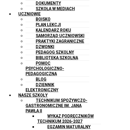
DOKUMENTY
SZKOŁA W MEDIACH
UCZNIOWIE
BOISKO
PLAN LEKCJI
KALENDARZ ROKU
SAMORZĄD UCZNIOWSKI
PRAKTYKI ZAGRANICZNE
DZWONKI
PEDAGOG SZKOLNY
BIBLIOTEKA SZKOLNA
POMOC
PSYCHOLOGICZNO-
PEDAGOGICZNA
BLOG
DZIENNIK
ELEKTRONICZNY
NASZE SZKOŁY
TECHNIKUM SPOŻYWCZO-
GASTRONOMICZNE IM. JANA
PAWŁA II
WYKAZ PODRĘCZNIKÓW
TECHNIKUM 2026-2027
EGZAMIN MATURALNY