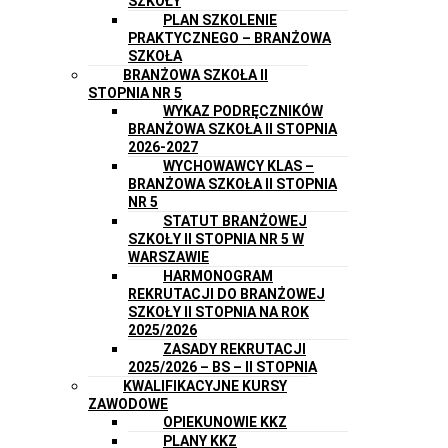
SZKOŁY
PLAN SZKOLENIE
PRAKTYCZNEGO – BRANŻOWA
SZKOŁA
BRANŻOWA SZKOŁA II
STOPNIA NR 5
WYKAZ PODRĘCZNIKÓW
BRANŻOWA SZKOŁA II STOPNIA
2026-2027
WYCHOWAWCY KLAS –
BRANŻOWA SZKOŁA II STOPNIA
NR 5
STATUT BRANŻOWEJ
SZKOŁY II STOPNIA NR 5 W
WARSZAWIE
HARMONOGRAM
REKRUTACJI DO BRANŻOWEJ
SZKOŁY II STOPNIA NA ROK
2025/2026
ZASADY REKRUTACJI
2025/2026 – BS – II STOPNIA
KWALIFIKACYJNE KURSY
ZAWODOWE
OPIEKUNOWIE KKZ
PLANY KKZ