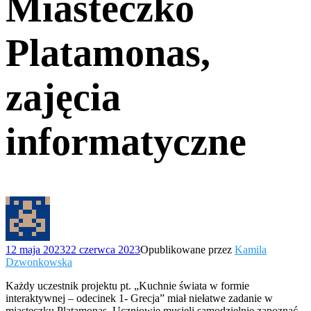
Miasteczko
Platamonas,
zajęcia
informatyczne
12 maja 2023
22 czerwca 2023
Opublikowane przez
Kamila
Dzwonkowska
Każdy uczestnik projektu pt. „Kuchnie świata w formie
interaktywnej – odecinek 1- Grecja” miał niełatwe zadanie w
miasteczku Platamonas. Uczniowie musieli samodzielnie zapoznać