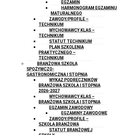
EGZAMIN
HARMONOGRAM EGZAMINU
MATURALNEGO
ZAWODY/PROFILE –
TECHNIKUM
WYCHOWAWCY KLAS –
TECHNIKUM
STATUT TECHNIKUM
PLAN SZKOLENIA
PRAKTYCZNEGO –
TECHNIKUM
BRANŻOWA SZKOŁA
SPOŻYWCZO-
GASTRONOMICZNA I STOPNIA
WYKAZ PODRĘCZNIKÓW
BRANŻOWA SZKOŁA I STOPNIA
2026-2027
WYCHOWAWCY KLAS –
BRANŻOWA SZKOŁA I STOPNIA
EGZAMIN ZAWODOWY
EGZAMINY ZAWODOWE
ZAWODY/PROFILE –
SZKOŁA BRANŻOWA
STATUT BRANŻOWEJ