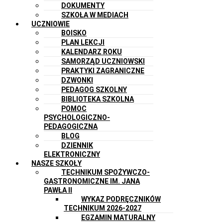
DOKUMENTY
SZKOŁA W MEDIACH
UCZNIOWIE
BOISKO
PLAN LEKCJI
KALENDARZ ROKU
SAMORZĄD UCZNIOWSKI
PRAKTYKI ZAGRANICZNE
DZWONKI
PEDAGOG SZKOLNY
BIBLIOTEKA SZKOLNA
POMOC
PSYCHOLOGICZNO-
PEDAGOGICZNA
BLOG
DZIENNIK
ELEKTRONICZNY
NASZE SZKOŁY
TECHNIKUM SPOŻYWCZO-
GASTRONOMICZNE IM. JANA
PAWŁA II
WYKAZ PODRĘCZNIKÓW
TECHNIKUM 2026-2027
EGZAMIN MATURALNY