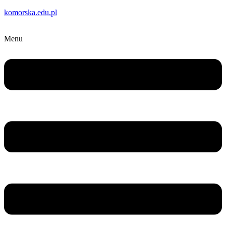
komorska.edu.pl
Menu