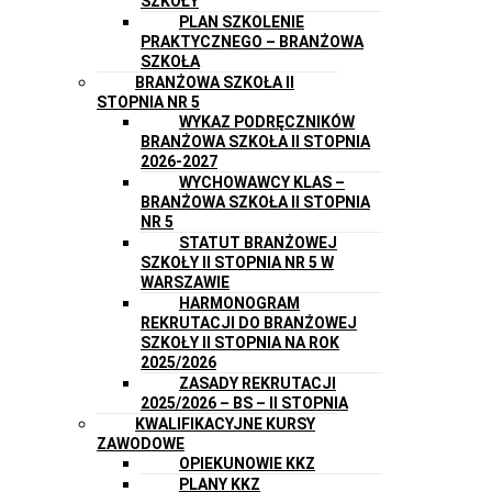
SZKOŁY
PLAN SZKOLENIE
PRAKTYCZNEGO – BRANŻOWA
SZKOŁA
BRANŻOWA SZKOŁA II
STOPNIA NR 5
WYKAZ PODRĘCZNIKÓW
BRANŻOWA SZKOŁA II STOPNIA
2026-2027
WYCHOWAWCY KLAS –
BRANŻOWA SZKOŁA II STOPNIA
NR 5
STATUT BRANŻOWEJ
SZKOŁY II STOPNIA NR 5 W
WARSZAWIE
HARMONOGRAM
REKRUTACJI DO BRANŻOWEJ
SZKOŁY II STOPNIA NA ROK
2025/2026
ZASADY REKRUTACJI
2025/2026 – BS – II STOPNIA
KWALIFIKACYJNE KURSY
ZAWODOWE
OPIEKUNOWIE KKZ
PLANY KKZ