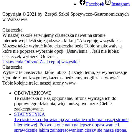
Facebook
Instagram
Copyright © 2021 by: Zespół Szkół Spożywczo-Gastronomicznych
w Warszawie
Ciasteczka
W naszej szkole serwujemy ciasteczka nawet na stronie
internetowej! Jeśli się zgadzasz - kliknij "Akceptuję wszystkie".
Możesz także wybrać które ciasteczka będą Tobie smakowały, a
które nie poprzez wybranie opcji "Ustawienia". Jeśli nie lubisz
ciasteczek wybierz "Odrzuć".
Ustawienia
Odrzuć
Zaakceptuj wszystkie
Ciasteczka
Wybierz te ciasteczka, które lubisz :) Dzięki temu, że wybierzesz je
zgodnie z poniższym wykazem - będziemy mogli zaserwować
Tobie kolejne treści naszej strony www.
OBOWIĄZKOWE
Te ciasteczka nie są opcjonalne. Strona wymaga ich do
poprawnego działania, więc muszą być przez Ciebie
zaakceptowane.
STATYSTYKA
Te ciasteczka odpowiadają za badanie ruchu na naszej stronie
internetowej. Pozwolą one nam na lepsze dopasowanie i
sprawdzenie jakim zainteresowaniem cieszy się nasza strona.