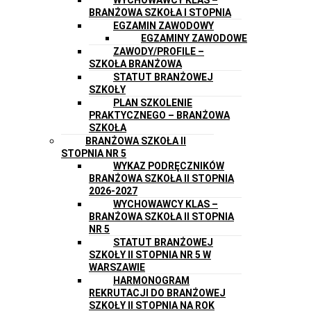
BRANŻOWA SZKOŁA I STOPNIA
EGZAMIN ZAWODOWY
EGZAMINY ZAWODOWE
ZAWODY/PROFILE –
SZKOŁA BRANŻOWA
STATUT BRANŻOWEJ
SZKOŁY
PLAN SZKOLENIE
PRAKTYCZNEGO – BRANŻOWA
SZKOŁA
BRANŻOWA SZKOŁA II
STOPNIA NR 5
WYKAZ PODRĘCZNIKÓW
BRANŻOWA SZKOŁA II STOPNIA
2026-2027
WYCHOWAWCY KLAS –
BRANŻOWA SZKOŁA II STOPNIA
NR 5
STATUT BRANŻOWEJ
SZKOŁY II STOPNIA NR 5 W
WARSZAWIE
HARMONOGRAM
REKRUTACJI DO BRANŻOWEJ
SZKOŁY II STOPNIA NA ROK