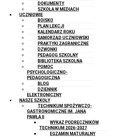
DOKUMENTY
SZKOŁA W MEDIACH
UCZNIOWIE
BOISKO
PLAN LEKCJI
KALENDARZ ROKU
SAMORZĄD UCZNIOWSKI
PRAKTYKI ZAGRANICZNE
DZWONKI
PEDAGOG SZKOLNY
BIBLIOTEKA SZKOLNA
POMOC
PSYCHOLOGICZNO-
PEDAGOGICZNA
BLOG
DZIENNIK
ELEKTRONICZNY
NASZE SZKOŁY
TECHNIKUM SPOŻYWCZO-
GASTRONOMICZNE IM. JANA
PAWŁA II
WYKAZ PODRĘCZNIKÓW
TECHNIKUM 2026-2027
EGZAMIN MATURALNY