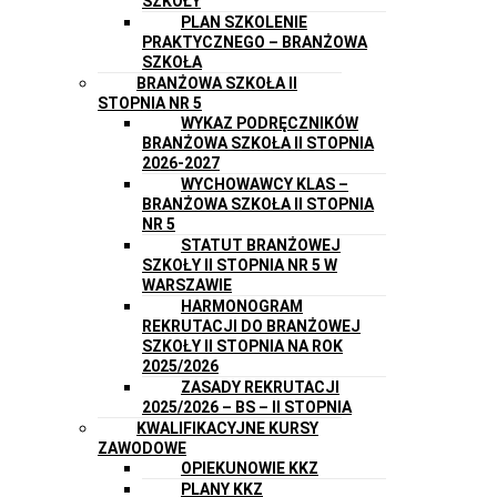
SZKOŁY
PLAN SZKOLENIE
PRAKTYCZNEGO – BRANŻOWA
SZKOŁA
BRANŻOWA SZKOŁA II
STOPNIA NR 5
WYKAZ PODRĘCZNIKÓW
BRANŻOWA SZKOŁA II STOPNIA
2026-2027
WYCHOWAWCY KLAS –
BRANŻOWA SZKOŁA II STOPNIA
NR 5
STATUT BRANŻOWEJ
SZKOŁY II STOPNIA NR 5 W
WARSZAWIE
HARMONOGRAM
REKRUTACJI DO BRANŻOWEJ
SZKOŁY II STOPNIA NA ROK
2025/2026
ZASADY REKRUTACJI
2025/2026 – BS – II STOPNIA
KWALIFIKACYJNE KURSY
ZAWODOWE
OPIEKUNOWIE KKZ
PLANY KKZ