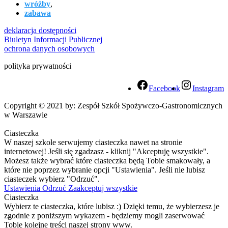
wróżby
,
zabawa
deklaracja dostępności
Biuletyn Informacji Publicznej
ochrona danych osobowych
polityka prywatności
Facebook
Instagram
Copyright © 2021 by: Zespół Szkół Spożywczo-Gastronomicznych
w Warszawie
Ciasteczka
W naszej szkole serwujemy ciasteczka nawet na stronie
internetowej! Jeśli się zgadzasz - kliknij "Akceptuję wszystkie".
Możesz także wybrać które ciasteczka będą Tobie smakowały, a
które nie poprzez wybranie opcji "Ustawienia". Jeśli nie lubisz
ciasteczek wybierz "Odrzuć".
Ustawienia
Odrzuć
Zaakceptuj wszystkie
Ciasteczka
Wybierz te ciasteczka, które lubisz :) Dzięki temu, że wybierzesz je
zgodnie z poniższym wykazem - będziemy mogli zaserwować
Tobie kolejne treści naszej strony www.