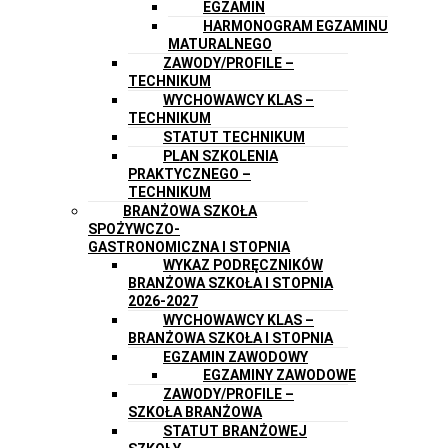
EGZAMIN
HARMONOGRAM EGZAMINU
MATURALNEGO
ZAWODY/PROFILE –
TECHNIKUM
WYCHOWAWCY KLAS –
TECHNIKUM
STATUT TECHNIKUM
PLAN SZKOLENIA
PRAKTYCZNEGO –
TECHNIKUM
BRANŻOWA SZKOŁA
SPOŻYWCZO-
GASTRONOMICZNA I STOPNIA
WYKAZ PODRĘCZNIKÓW
BRANŻOWA SZKOŁA I STOPNIA
2026-2027
WYCHOWAWCY KLAS –
BRANŻOWA SZKOŁA I STOPNIA
EGZAMIN ZAWODOWY
EGZAMINY ZAWODOWE
ZAWODY/PROFILE –
SZKOŁA BRANŻOWA
STATUT BRANŻOWEJ