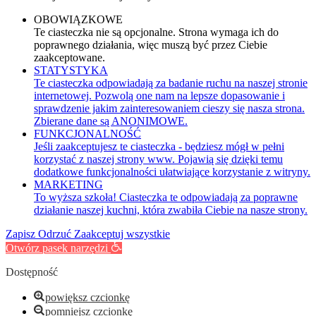
OBOWIĄZKOWE
Te ciasteczka nie są opcjonalne. Strona wymaga ich do
poprawnego działania, więc muszą być przez Ciebie
zaakceptowane.
STATYSTYKA
Te ciasteczka odpowiadają za badanie ruchu na naszej stronie
internetowej. Pozwolą one nam na lepsze dopasowanie i
sprawdzenie jakim zainteresowaniem cieszy się nasza strona.
Zbierane dane są ANONIMOWE.
FUNKCJONALNOŚĆ
Jeśli zaakceptujesz te ciasteczka - będziesz mógł w pełni
korzystać z naszej strony www. Pojawią się dzięki temu
dodatkowe funkcjonalności ułatwiające korzystanie z witryny.
MARKETING
To wyższa szkoła! Ciasteczka te odpowiadają za poprawne
działanie naszej kuchni, która zwabiła Ciebie na nasze strony.
Zapisz
Odrzuć
Zaakceptuj wszystkie
Otwórz pasek narzędzi
Dostępność
powiększ czcionkę
pomniejsz czcionkę