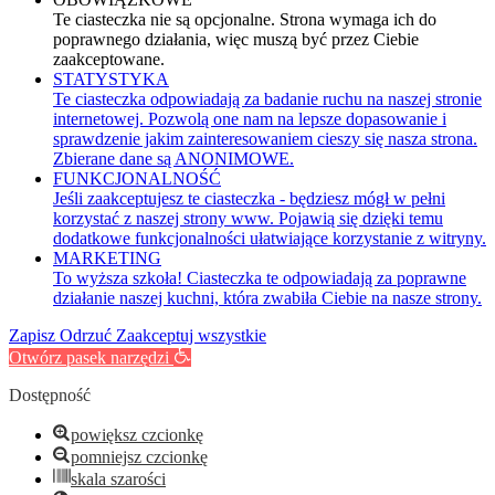
Te ciasteczka nie są opcjonalne. Strona wymaga ich do
poprawnego działania, więc muszą być przez Ciebie
zaakceptowane.
STATYSTYKA
Te ciasteczka odpowiadają za badanie ruchu na naszej stronie
internetowej. Pozwolą one nam na lepsze dopasowanie i
sprawdzenie jakim zainteresowaniem cieszy się nasza strona.
Zbierane dane są ANONIMOWE.
FUNKCJONALNOŚĆ
Jeśli zaakceptujesz te ciasteczka - będziesz mógł w pełni
korzystać z naszej strony www. Pojawią się dzięki temu
dodatkowe funkcjonalności ułatwiające korzystanie z witryny.
MARKETING
To wyższa szkoła! Ciasteczka te odpowiadają za poprawne
działanie naszej kuchni, która zwabiła Ciebie na nasze strony.
Zapisz
Odrzuć
Zaakceptuj wszystkie
Otwórz pasek narzędzi
Dostępność
powiększ czcionkę
pomniejsz czcionkę
skala szarości