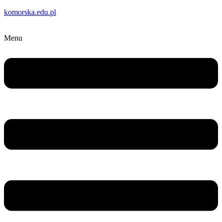
komorska.edu.pl
Menu