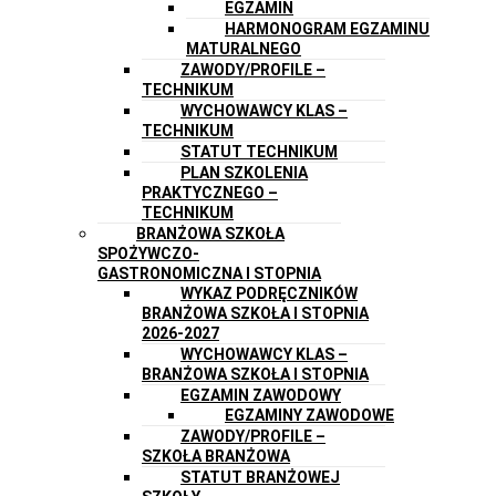
EGZAMIN
HARMONOGRAM EGZAMINU
MATURALNEGO
ZAWODY/PROFILE –
TECHNIKUM
WYCHOWAWCY KLAS –
TECHNIKUM
STATUT TECHNIKUM
PLAN SZKOLENIA
PRAKTYCZNEGO –
TECHNIKUM
BRANŻOWA SZKOŁA
SPOŻYWCZO-
GASTRONOMICZNA I STOPNIA
WYKAZ PODRĘCZNIKÓW
BRANŻOWA SZKOŁA I STOPNIA
2026-2027
WYCHOWAWCY KLAS –
BRANŻOWA SZKOŁA I STOPNIA
EGZAMIN ZAWODOWY
EGZAMINY ZAWODOWE
ZAWODY/PROFILE –
SZKOŁA BRANŻOWA
STATUT BRANŻOWEJ