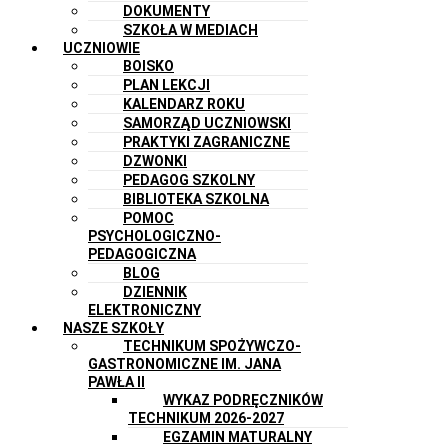
DOKUMENTY
SZKOŁA W MEDIACH
UCZNIOWIE
BOISKO
PLAN LEKCJI
KALENDARZ ROKU
SAMORZĄD UCZNIOWSKI
PRAKTYKI ZAGRANICZNE
DZWONKI
PEDAGOG SZKOLNY
BIBLIOTEKA SZKOLNA
POMOC
PSYCHOLOGICZNO-
PEDAGOGICZNA
BLOG
DZIENNIK
ELEKTRONICZNY
NASZE SZKOŁY
TECHNIKUM SPOŻYWCZO-
GASTRONOMICZNE IM. JANA
PAWŁA II
WYKAZ PODRĘCZNIKÓW
TECHNIKUM 2026-2027
EGZAMIN MATURALNY