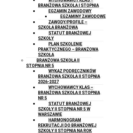
BRANŻOWA SZKOŁA I STOPNIA
EGZAMIN ZAWODOWY
EGZAMINY ZAWODOWE
ZAWODY/PROFILE –
SZKOŁA BRANŻOWA
STATUT BRANŻOWEJ
SZKOŁY
PLAN SZKOLENIE
PRAKTYCZNEGO – BRANŻOWA
SZKOŁA
BRANŻOWA SZKOŁA II
STOPNIA NR 5
WYKAZ PODRĘCZNIKÓW
BRANŻOWA SZKOŁA II STOPNIA
2026-2027
WYCHOWAWCY KLAS –
BRANŻOWA SZKOŁA II STOPNIA
NR 5
STATUT BRANŻOWEJ
SZKOŁY II STOPNIA NR 5 W
WARSZAWIE
HARMONOGRAM
REKRUTACJI DO BRANŻOWEJ
SZKOŁY II STOPNIA NA ROK