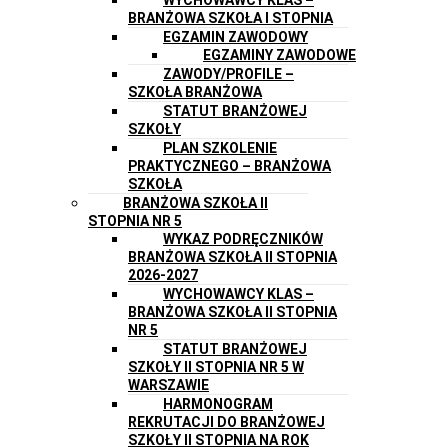
BRANŻOWA SZKOŁA I STOPNIA
EGZAMIN ZAWODOWY
EGZAMINY ZAWODOWE
ZAWODY/PROFILE –
SZKOŁA BRANŻOWA
STATUT BRANŻOWEJ
SZKOŁY
PLAN SZKOLENIE
PRAKTYCZNEGO – BRANŻOWA
SZKOŁA
BRANŻOWA SZKOŁA II
STOPNIA NR 5
WYKAZ PODRĘCZNIKÓW
BRANŻOWA SZKOŁA II STOPNIA
2026-2027
WYCHOWAWCY KLAS –
BRANŻOWA SZKOŁA II STOPNIA
NR 5
STATUT BRANŻOWEJ
SZKOŁY II STOPNIA NR 5 W
WARSZAWIE
HARMONOGRAM
REKRUTACJI DO BRANŻOWEJ
SZKOŁY II STOPNIA NA ROK