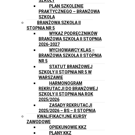
SZKOŁY
PLAN SZKOLENIE
PRAKTYCZNEGO – BRANŻOWA
SZKOŁA
BRANŻOWA SZKOŁA II
STOPNIA NR 5
WYKAZ PODRĘCZNIKÓW
BRANŻOWA SZKOŁA II STOPNIA
2026-2027
WYCHOWAWCY KLAS –
BRANŻOWA SZKOŁA II STOPNIA
NR 5
STATUT BRANŻOWEJ
SZKOŁY II STOPNIA NR 5 W
WARSZAWIE
HARMONOGRAM
REKRUTACJI DO BRANŻOWEJ
SZKOŁY II STOPNIA NA ROK
2025/2026
ZASADY REKRUTACJI
2025/2026 – BS – II STOPNIA
KWALIFIKACYJNE KURSY
ZAWODOWE
OPIEKUNOWIE KKZ
PLANY KKZ