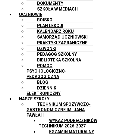
DOKUMENTY
SZKOŁA W MEDIACH
UCZNIOWIE
BOISKO
PLAN LEKCJI
KALENDARZ ROKU
SAMORZĄD UCZNIOWSKI
PRAKTYKI ZAGRANICZNE
DZWONKI
PEDAGOG SZKOLNY
BIBLIOTEKA SZKOLNA
POMOC
PSYCHOLOGICZNO-
PEDAGOGICZNA
BLOG
DZIENNIK
ELEKTRONICZNY
NASZE SZKOŁY
TECHNIKUM SPOŻYWCZO-
GASTRONOMICZNE IM. JANA
PAWŁA II
WYKAZ PODRĘCZNIKÓW
TECHNIKUM 2026-2027
EGZAMIN MATURALNY