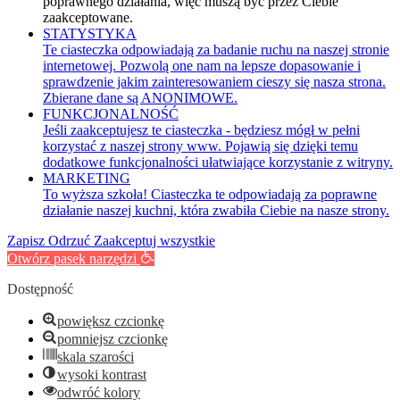
poprawnego działania, więc muszą być przez Ciebie
zaakceptowane.
STATYSTYKA
Te ciasteczka odpowiadają za badanie ruchu na naszej stronie
internetowej. Pozwolą one nam na lepsze dopasowanie i
sprawdzenie jakim zainteresowaniem cieszy się nasza strona.
Zbierane dane są ANONIMOWE.
FUNKCJONALNOŚĆ
Jeśli zaakceptujesz te ciasteczka - będziesz mógł w pełni
korzystać z naszej strony www. Pojawią się dzięki temu
dodatkowe funkcjonalności ułatwiające korzystanie z witryny.
MARKETING
To wyższa szkoła! Ciasteczka te odpowiadają za poprawne
działanie naszej kuchni, która zwabiła Ciebie na nasze strony.
Zapisz
Odrzuć
Zaakceptuj wszystkie
Otwórz pasek narzędzi
Dostępność
powiększ czcionkę
pomniejsz czcionkę
skala szarości
wysoki kontrast
odwróć kolory