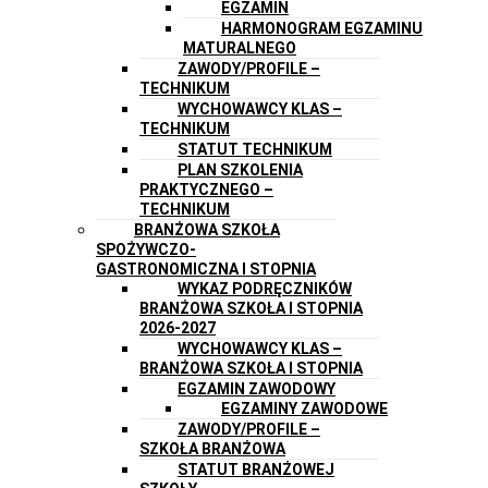
EGZAMIN
HARMONOGRAM EGZAMINU
MATURALNEGO
ZAWODY/PROFILE –
TECHNIKUM
WYCHOWAWCY KLAS –
TECHNIKUM
STATUT TECHNIKUM
PLAN SZKOLENIA
PRAKTYCZNEGO –
TECHNIKUM
BRANŻOWA SZKOŁA
SPOŻYWCZO-
GASTRONOMICZNA I STOPNIA
WYKAZ PODRĘCZNIKÓW
BRANŻOWA SZKOŁA I STOPNIA
2026-2027
WYCHOWAWCY KLAS –
BRANŻOWA SZKOŁA I STOPNIA
EGZAMIN ZAWODOWY
EGZAMINY ZAWODOWE
ZAWODY/PROFILE –
SZKOŁA BRANŻOWA
STATUT BRANŻOWEJ