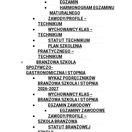
EGZAMIN
HARMONOGRAM EGZAMINU
MATURALNEGO
ZAWODY/PROFILE –
TECHNIKUM
WYCHOWAWCY KLAS –
TECHNIKUM
STATUT TECHNIKUM
PLAN SZKOLENIA
PRAKTYCZNEGO –
TECHNIKUM
BRANŻOWA SZKOŁA
SPOŻYWCZO-
GASTRONOMICZNA I STOPNIA
WYKAZ PODRĘCZNIKÓW
BRANŻOWA SZKOŁA I STOPNIA
2026-2027
WYCHOWAWCY KLAS –
BRANŻOWA SZKOŁA I STOPNIA
EGZAMIN ZAWODOWY
EGZAMINY ZAWODOWE
ZAWODY/PROFILE –
SZKOŁA BRANŻOWA
STATUT BRANŻOWEJ