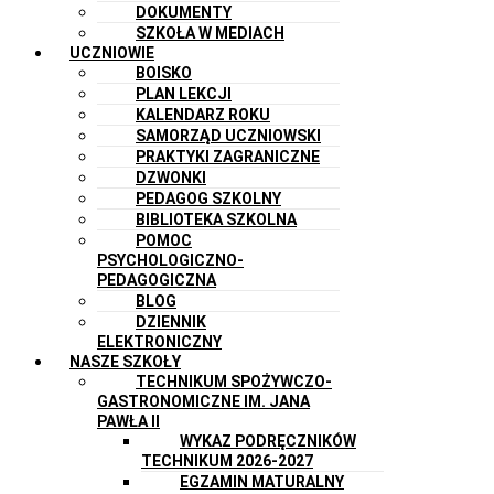
DOKUMENTY
SZKOŁA W MEDIACH
UCZNIOWIE
BOISKO
PLAN LEKCJI
KALENDARZ ROKU
SAMORZĄD UCZNIOWSKI
PRAKTYKI ZAGRANICZNE
DZWONKI
PEDAGOG SZKOLNY
BIBLIOTEKA SZKOLNA
POMOC
PSYCHOLOGICZNO-
PEDAGOGICZNA
BLOG
DZIENNIK
ELEKTRONICZNY
NASZE SZKOŁY
TECHNIKUM SPOŻYWCZO-
GASTRONOMICZNE IM. JANA
PAWŁA II
WYKAZ PODRĘCZNIKÓW
TECHNIKUM 2026-2027
EGZAMIN MATURALNY