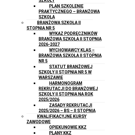
SZKOŁY
PLAN SZKOLENIE
PRAKTYCZNEGO – BRANŻOWA
SZKOŁA
BRANŻOWA SZKOŁA II
STOPNIA NR 5
WYKAZ PODRĘCZNIKÓW
BRANŻOWA SZKOŁA II STOPNIA
2026-2027
WYCHOWAWCY KLAS –
BRANŻOWA SZKOŁA II STOPNIA
NR 5
STATUT BRANŻOWEJ
SZKOŁY II STOPNIA NR 5 W
WARSZAWIE
HARMONOGRAM
REKRUTACJI DO BRANŻOWEJ
SZKOŁY II STOPNIA NA ROK
2025/2026
ZASADY REKRUTACJI
2025/2026 – BS – II STOPNIA
KWALIFIKACYJNE KURSY
ZAWODOWE
OPIEKUNOWIE KKZ
PLANY KKZ