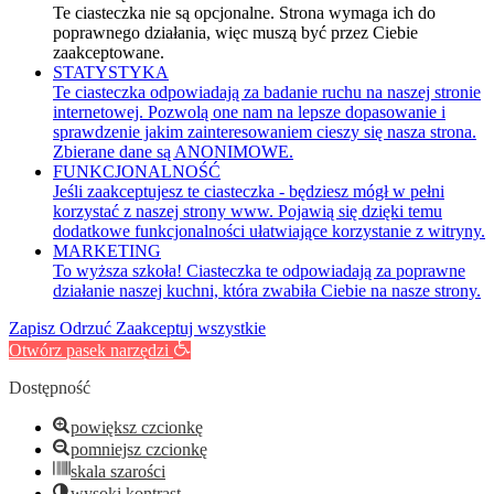
Te ciasteczka nie są opcjonalne. Strona wymaga ich do
poprawnego działania, więc muszą być przez Ciebie
zaakceptowane.
STATYSTYKA
Te ciasteczka odpowiadają za badanie ruchu na naszej stronie
internetowej. Pozwolą one nam na lepsze dopasowanie i
sprawdzenie jakim zainteresowaniem cieszy się nasza strona.
Zbierane dane są ANONIMOWE.
FUNKCJONALNOŚĆ
Jeśli zaakceptujesz te ciasteczka - będziesz mógł w pełni
korzystać z naszej strony www. Pojawią się dzięki temu
dodatkowe funkcjonalności ułatwiające korzystanie z witryny.
MARKETING
To wyższa szkoła! Ciasteczka te odpowiadają za poprawne
działanie naszej kuchni, która zwabiła Ciebie na nasze strony.
Zapisz
Odrzuć
Zaakceptuj wszystkie
Otwórz pasek narzędzi
Dostępność
powiększ czcionkę
pomniejsz czcionkę
skala szarości
wysoki kontrast