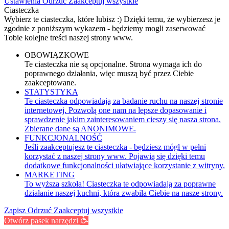
Ustawienia
Odrzuć
Zaakceptuj wszystkie
Ciasteczka
Wybierz te ciasteczka, które lubisz :) Dzięki temu, że wybierzesz je
zgodnie z poniższym wykazem - będziemy mogli zaserwować
Tobie kolejne treści naszej strony www.
OBOWIĄZKOWE
Te ciasteczka nie są opcjonalne. Strona wymaga ich do
poprawnego działania, więc muszą być przez Ciebie
zaakceptowane.
STATYSTYKA
Te ciasteczka odpowiadają za badanie ruchu na naszej stronie
internetowej. Pozwolą one nam na lepsze dopasowanie i
sprawdzenie jakim zainteresowaniem cieszy się nasza strona.
Zbierane dane są ANONIMOWE.
FUNKCJONALNOŚĆ
Jeśli zaakceptujesz te ciasteczka - będziesz mógł w pełni
korzystać z naszej strony www. Pojawią się dzięki temu
dodatkowe funkcjonalności ułatwiające korzystanie z witryny.
MARKETING
To wyższa szkoła! Ciasteczka te odpowiadają za poprawne
działanie naszej kuchni, która zwabiła Ciebie na nasze strony.
Zapisz
Odrzuć
Zaakceptuj wszystkie
Otwórz pasek narzędzi