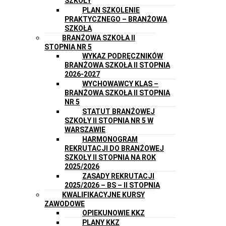
SZKOŁY
PLAN SZKOLENIE
PRAKTYCZNEGO – BRANŻOWA
SZKOŁA
BRANŻOWA SZKOŁA II
STOPNIA NR 5
WYKAZ PODRĘCZNIKÓW
BRANŻOWA SZKOŁA II STOPNIA
2026-2027
WYCHOWAWCY KLAS –
BRANŻOWA SZKOŁA II STOPNIA
NR 5
STATUT BRANŻOWEJ
SZKOŁY II STOPNIA NR 5 W
WARSZAWIE
HARMONOGRAM
REKRUTACJI DO BRANŻOWEJ
SZKOŁY II STOPNIA NA ROK
2025/2026
ZASADY REKRUTACJI
2025/2026 – BS – II STOPNIA
KWALIFIKACYJNE KURSY
ZAWODOWE
OPIEKUNOWIE KKZ
PLANY KKZ