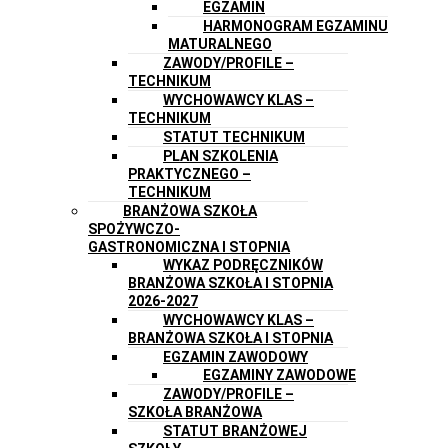
EGZAMIN
HARMONOGRAM EGZAMINU
MATURALNEGO
ZAWODY/PROFILE –
TECHNIKUM
WYCHOWAWCY KLAS –
TECHNIKUM
STATUT TECHNIKUM
PLAN SZKOLENIA
PRAKTYCZNEGO –
TECHNIKUM
BRANŻOWA SZKOŁA
SPOŻYWCZO-
GASTRONOMICZNA I STOPNIA
WYKAZ PODRĘCZNIKÓW
BRANŻOWA SZKOŁA I STOPNIA
2026-2027
WYCHOWAWCY KLAS –
BRANŻOWA SZKOŁA I STOPNIA
EGZAMIN ZAWODOWY
EGZAMINY ZAWODOWE
ZAWODY/PROFILE –
SZKOŁA BRANŻOWA
STATUT BRANŻOWEJ