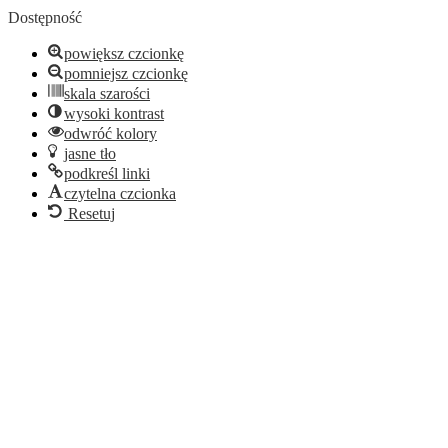
Dostępność
powiększ czcionkę
pomniejsz czcionkę
skala szarości
wysoki kontrast
odwróć kolory
jasne tło
podkreśl linki
czytelna czcionka
Resetuj