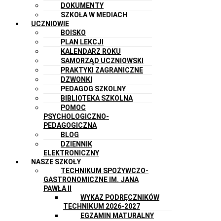
DOKUMENTY
SZKOŁA W MEDIACH
UCZNIOWIE
BOISKO
PLAN LEKCJI
KALENDARZ ROKU
SAMORZĄD UCZNIOWSKI
PRAKTYKI ZAGRANICZNE
DZWONKI
PEDAGOG SZKOLNY
BIBLIOTEKA SZKOLNA
POMOC
PSYCHOLOGICZNO-
PEDAGOGICZNA
BLOG
DZIENNIK
ELEKTRONICZNY
NASZE SZKOŁY
TECHNIKUM SPOŻYWCZO-
GASTRONOMICZNE IM. JANA
PAWŁA II
WYKAZ PODRĘCZNIKÓW
TECHNIKUM 2026-2027
EGZAMIN MATURALNY