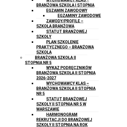
BRANŻOWA SZKOŁA I STOPNIA
EGZAMIN ZAWODOWY
EGZAMINY ZAWODOWE
ZAWODY/PROFILE –
SZKOŁA BRANŻOWA
STATUT BRANŻOWEJ
SZKOŁY
PLAN SZKOLENIE
PRAKTYCZNEGO – BRANŻOWA
SZKOŁA
BRANŻOWA SZKOŁA II
STOPNIA NR 5
WYKAZ PODRĘCZNIKÓW
BRANŻOWA SZKOŁA II STOPNIA
2026-2027
WYCHOWAWCY KLAS –
BRANŻOWA SZKOŁA II STOPNIA
NR 5
STATUT BRANŻOWEJ
SZKOŁY II STOPNIA NR 5 W
WARSZAWIE
HARMONOGRAM
REKRUTACJI DO BRANŻOWEJ
SZKOŁY II STOPNIA NA ROK