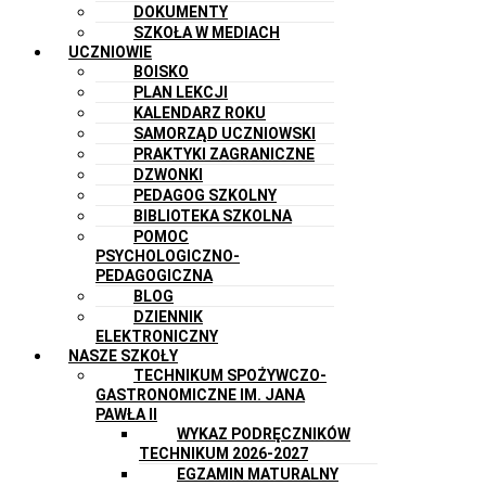
DOKUMENTY
SZKOŁA W MEDIACH
UCZNIOWIE
BOISKO
PLAN LEKCJI
KALENDARZ ROKU
SAMORZĄD UCZNIOWSKI
PRAKTYKI ZAGRANICZNE
DZWONKI
PEDAGOG SZKOLNY
BIBLIOTEKA SZKOLNA
POMOC
PSYCHOLOGICZNO-
PEDAGOGICZNA
BLOG
DZIENNIK
ELEKTRONICZNY
NASZE SZKOŁY
TECHNIKUM SPOŻYWCZO-
GASTRONOMICZNE IM. JANA
PAWŁA II
WYKAZ PODRĘCZNIKÓW
TECHNIKUM 2026-2027
EGZAMIN MATURALNY