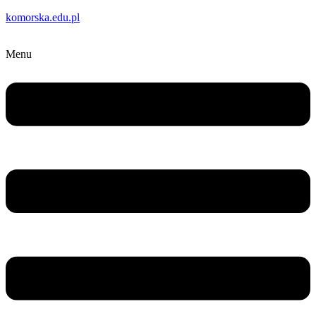
komorska.edu.pl
Menu