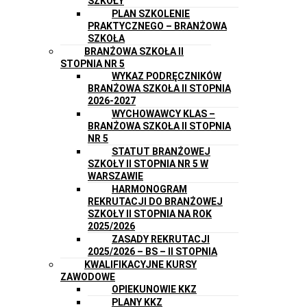
SZKOŁY
PLAN SZKOLENIE
PRAKTYCZNEGO – BRANŻOWA
SZKOŁA
BRANŻOWA SZKOŁA II
STOPNIA NR 5
WYKAZ PODRĘCZNIKÓW
BRANŻOWA SZKOŁA II STOPNIA
2026-2027
WYCHOWAWCY KLAS –
BRANŻOWA SZKOŁA II STOPNIA
NR 5
STATUT BRANŻOWEJ
SZKOŁY II STOPNIA NR 5 W
WARSZAWIE
HARMONOGRAM
REKRUTACJI DO BRANŻOWEJ
SZKOŁY II STOPNIA NA ROK
2025/2026
ZASADY REKRUTACJI
2025/2026 – BS – II STOPNIA
KWALIFIKACYJNE KURSY
ZAWODOWE
OPIEKUNOWIE KKZ
PLANY KKZ