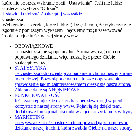
które nie poprzez wybranie opcji "Ustawienia". Jeśli nie lubisz
ciasteczek wybierz "Odrzuć".
Ustawienia
Odrzuć
Zaakceptuj wszystkie
Ciasteczka
Wybierz te ciasteczka, które lubisz :) Dzięki temu, że wybierzesz je
zgodnie z poniższym wykazem - będziemy mogli zaserwować
Tobie kolejne treści naszej strony www.
OBOWIĄZKOWE
Te ciasteczka nie są opcjonalne. Strona wymaga ich do
poprawnego działania, więc muszą być przez Ciebie
zaakceptowane.
STATYSTYKA
Te ciasteczka odpowiadają za badanie ruchu na naszej stronie
internetowej. Pozwolą one nam na lepsze dopasowanie i
sprawdzenie jakim zainteresowaniem cieszy się nasza strona.
Zbierane dane są ANONIMOWE.
FUNKCJONALNOŚĆ
Jeśli zaakceptujesz te ciasteczka - będziesz mógł w pełni
korzystać z naszej strony www. Pojawią się dzięki temu
dodatkowe funkcjonalności ułatwiające korzystanie z witryny.
MARKETING
To wyższa szkoła! Ciasteczka te odpowiadają za poprawne
działanie naszej kuchni, która zwabiła Ciebie na nasze strony.