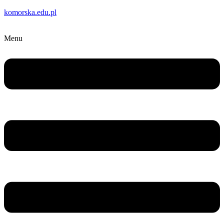
komorska.edu.pl
Menu