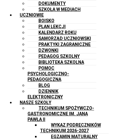
DOKUMENTY
SZKOŁA W MEDIACH
UCZNIOWIE
BOISKO
PLAN LEKCJI
KALENDARZ ROKU
SAMORZĄD UCZNIOWSKI
PRAKTYKI ZAGRANICZNE
DZWONKI
PEDAGOG SZKOLNY
BIBLIOTEKA SZKOLNA
POMOC
PSYCHOLOGICZNO-
PEDAGOGICZNA
BLOG
DZIENNIK
ELEKTRONICZNY
NASZE SZKOŁY
TECHNIKUM SPOŻYWCZO-
GASTRONOMICZNE IM. JANA
PAWŁA II
WYKAZ PODRĘCZNIKÓW
TECHNIKUM 2026-2027
EGZAMIN MATURALNY