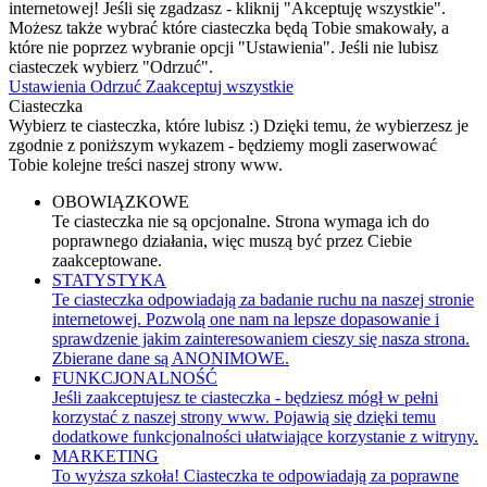
internetowej! Jeśli się zgadzasz - kliknij "Akceptuję wszystkie".
Możesz także wybrać które ciasteczka będą Tobie smakowały, a
które nie poprzez wybranie opcji "Ustawienia". Jeśli nie lubisz
ciasteczek wybierz "Odrzuć".
Ustawienia
Odrzuć
Zaakceptuj wszystkie
Ciasteczka
Wybierz te ciasteczka, które lubisz :) Dzięki temu, że wybierzesz je
zgodnie z poniższym wykazem - będziemy mogli zaserwować
Tobie kolejne treści naszej strony www.
OBOWIĄZKOWE
Te ciasteczka nie są opcjonalne. Strona wymaga ich do
poprawnego działania, więc muszą być przez Ciebie
zaakceptowane.
STATYSTYKA
Te ciasteczka odpowiadają za badanie ruchu na naszej stronie
internetowej. Pozwolą one nam na lepsze dopasowanie i
sprawdzenie jakim zainteresowaniem cieszy się nasza strona.
Zbierane dane są ANONIMOWE.
FUNKCJONALNOŚĆ
Jeśli zaakceptujesz te ciasteczka - będziesz mógł w pełni
korzystać z naszej strony www. Pojawią się dzięki temu
dodatkowe funkcjonalności ułatwiające korzystanie z witryny.
MARKETING
To wyższa szkoła! Ciasteczka te odpowiadają za poprawne