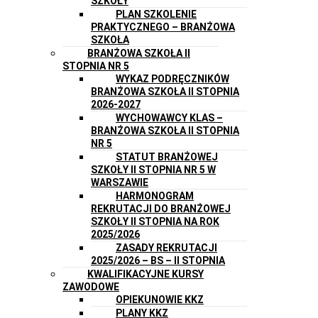
SZKOŁY
PLAN SZKOLENIE
PRAKTYCZNEGO – BRANŻOWA
SZKOŁA
BRANŻOWA SZKOŁA II
STOPNIA NR 5
WYKAZ PODRĘCZNIKÓW
BRANŻOWA SZKOŁA II STOPNIA
2026-2027
WYCHOWAWCY KLAS –
BRANŻOWA SZKOŁA II STOPNIA
NR 5
STATUT BRANŻOWEJ
SZKOŁY II STOPNIA NR 5 W
WARSZAWIE
HARMONOGRAM
REKRUTACJI DO BRANŻOWEJ
SZKOŁY II STOPNIA NA ROK
2025/2026
ZASADY REKRUTACJI
2025/2026 – BS – II STOPNIA
KWALIFIKACYJNE KURSY
ZAWODOWE
OPIEKUNOWIE KKZ
PLANY KKZ