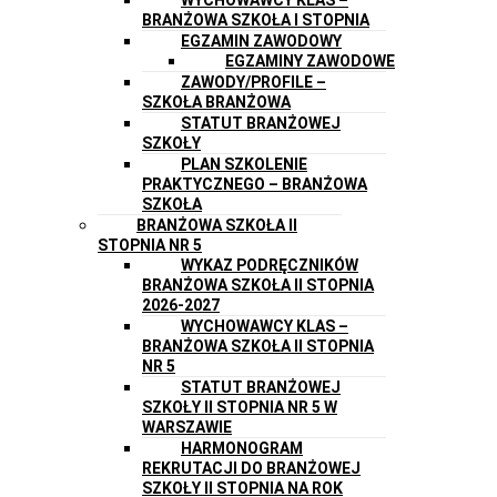
BRANŻOWA SZKOŁA I STOPNIA
EGZAMIN ZAWODOWY
EGZAMINY ZAWODOWE
ZAWODY/PROFILE –
SZKOŁA BRANŻOWA
STATUT BRANŻOWEJ
SZKOŁY
PLAN SZKOLENIE
PRAKTYCZNEGO – BRANŻOWA
SZKOŁA
BRANŻOWA SZKOŁA II
STOPNIA NR 5
WYKAZ PODRĘCZNIKÓW
BRANŻOWA SZKOŁA II STOPNIA
2026-2027
WYCHOWAWCY KLAS –
BRANŻOWA SZKOŁA II STOPNIA
NR 5
STATUT BRANŻOWEJ
SZKOŁY II STOPNIA NR 5 W
WARSZAWIE
HARMONOGRAM
REKRUTACJI DO BRANŻOWEJ
SZKOŁY II STOPNIA NA ROK