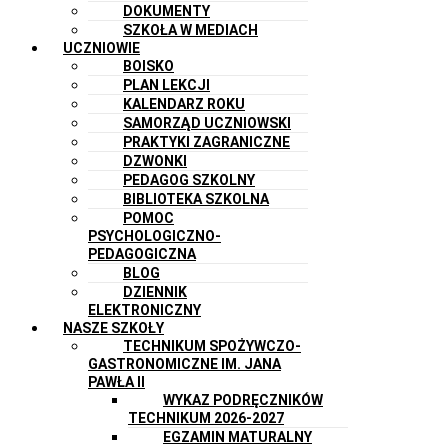
DOKUMENTY
SZKOŁA W MEDIACH
UCZNIOWIE
BOISKO
PLAN LEKCJI
KALENDARZ ROKU
SAMORZĄD UCZNIOWSKI
PRAKTYKI ZAGRANICZNE
DZWONKI
PEDAGOG SZKOLNY
BIBLIOTEKA SZKOLNA
POMOC
PSYCHOLOGICZNO-
PEDAGOGICZNA
BLOG
DZIENNIK
ELEKTRONICZNY
NASZE SZKOŁY
TECHNIKUM SPOŻYWCZO-
GASTRONOMICZNE IM. JANA
PAWŁA II
WYKAZ PODRĘCZNIKÓW
TECHNIKUM 2026-2027
EGZAMIN MATURALNY