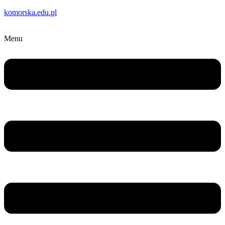
komorska.edu.pl
Menu