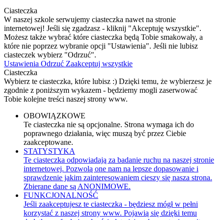
Ciasteczka
W naszej szkole serwujemy ciasteczka nawet na stronie
internetowej! Jeśli się zgadzasz - kliknij "Akceptuję wszystkie".
Możesz także wybrać które ciasteczka będą Tobie smakowały, a
które nie poprzez wybranie opcji "Ustawienia". Jeśli nie lubisz
ciasteczek wybierz "Odrzuć".
Ustawienia
Odrzuć
Zaakceptuj wszystkie
Ciasteczka
Wybierz te ciasteczka, które lubisz :) Dzięki temu, że wybierzesz je
zgodnie z poniższym wykazem - będziemy mogli zaserwować
Tobie kolejne treści naszej strony www.
OBOWIĄZKOWE
Te ciasteczka nie są opcjonalne. Strona wymaga ich do
poprawnego działania, więc muszą być przez Ciebie
zaakceptowane.
STATYSTYKA
Te ciasteczka odpowiadają za badanie ruchu na naszej stronie
internetowej. Pozwolą one nam na lepsze dopasowanie i
sprawdzenie jakim zainteresowaniem cieszy się nasza strona.
Zbierane dane są ANONIMOWE.
FUNKCJONALNOŚĆ
Jeśli zaakceptujesz te ciasteczka - będziesz mógł w pełni
korzystać z naszej strony www. Pojawią się dzięki temu