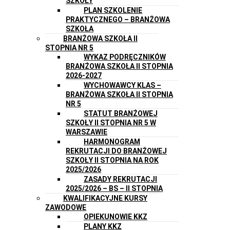
SZKOŁY
PLAN SZKOLENIE
PRAKTYCZNEGO – BRANŻOWA
SZKOŁA
BRANŻOWA SZKOŁA II
STOPNIA NR 5
WYKAZ PODRĘCZNIKÓW
BRANŻOWA SZKOŁA II STOPNIA
2026-2027
WYCHOWAWCY KLAS –
BRANŻOWA SZKOŁA II STOPNIA
NR 5
STATUT BRANŻOWEJ
SZKOŁY II STOPNIA NR 5 W
WARSZAWIE
HARMONOGRAM
REKRUTACJI DO BRANŻOWEJ
SZKOŁY II STOPNIA NA ROK
2025/2026
ZASADY REKRUTACJI
2025/2026 – BS – II STOPNIA
KWALIFIKACYJNE KURSY
ZAWODOWE
OPIEKUNOWIE KKZ
PLANY KKZ