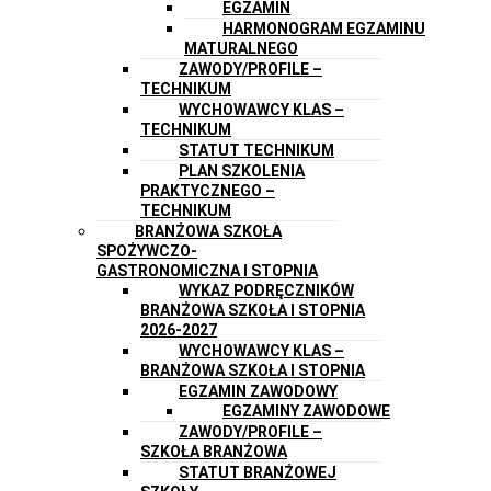
EGZAMIN
HARMONOGRAM EGZAMINU
MATURALNEGO
ZAWODY/PROFILE –
TECHNIKUM
WYCHOWAWCY KLAS –
TECHNIKUM
STATUT TECHNIKUM
PLAN SZKOLENIA
PRAKTYCZNEGO –
TECHNIKUM
BRANŻOWA SZKOŁA
SPOŻYWCZO-
GASTRONOMICZNA I STOPNIA
WYKAZ PODRĘCZNIKÓW
BRANŻOWA SZKOŁA I STOPNIA
2026-2027
WYCHOWAWCY KLAS –
BRANŻOWA SZKOŁA I STOPNIA
EGZAMIN ZAWODOWY
EGZAMINY ZAWODOWE
ZAWODY/PROFILE –
SZKOŁA BRANŻOWA
STATUT BRANŻOWEJ