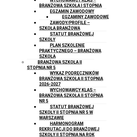
BRANŻOWA SZKOŁA I STOPNIA
EGZAMIN ZAWODOWY
EGZAMINY ZAWODOWE
ZAWODY/PROFILE –
SZKOŁA BRANŻOWA
STATUT BRANŻOWEJ
SZKOŁY
PLAN SZKOLENIE
PRAKTYCZNEGO – BRANŻOWA
SZKOŁA
BRANŻOWA SZKOŁA II
STOPNIA NR 5
WYKAZ PODRĘCZNIKÓW
BRANŻOWA SZKOŁA II STOPNIA
2026-2027
WYCHOWAWCY KLAS –
BRANŻOWA SZKOŁA II STOPNIA
NR 5
STATUT BRANŻOWEJ
SZKOŁY II STOPNIA NR 5 W
WARSZAWIE
HARMONOGRAM
REKRUTACJI DO BRANŻOWEJ
SZKOŁY II STOPNIA NA ROK