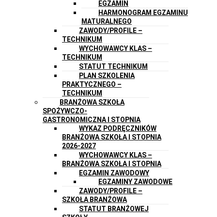
EGZAMIN
HARMONOGRAM EGZAMINU
MATURALNEGO
ZAWODY/PROFILE –
TECHNIKUM
WYCHOWAWCY KLAS –
TECHNIKUM
STATUT TECHNIKUM
PLAN SZKOLENIA
PRAKTYCZNEGO –
TECHNIKUM
BRANŻOWA SZKOŁA
SPOŻYWCZO-
GASTRONOMICZNA I STOPNIA
WYKAZ PODRĘCZNIKÓW
BRANŻOWA SZKOŁA I STOPNIA
2026-2027
WYCHOWAWCY KLAS –
BRANŻOWA SZKOŁA I STOPNIA
EGZAMIN ZAWODOWY
EGZAMINY ZAWODOWE
ZAWODY/PROFILE –
SZKOŁA BRANŻOWA
STATUT BRANŻOWEJ