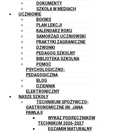
DOKUMENTY
SZKOŁA W MEDIACH
UCZNIOWIE
BOISKO
PLAN LEKCJI
KALENDARZ ROKU
SAMORZĄD UCZNIOWSKI
PRAKTYKI ZAGRANICZNE
DZWONKI
PEDAGOG SZKOLNY
BIBLIOTEKA SZKOLNA
POMOC
PSYCHOLOGICZNO-
PEDAGOGICZNA
BLOG
DZIENNIK
ELEKTRONICZNY
NASZE SZKOŁY
TECHNIKUM SPOŻYWCZO-
GASTRONOMICZNE IM. JANA
PAWŁA II
WYKAZ PODRĘCZNIKÓW
TECHNIKUM 2026-2027
EGZAMIN MATURALNY