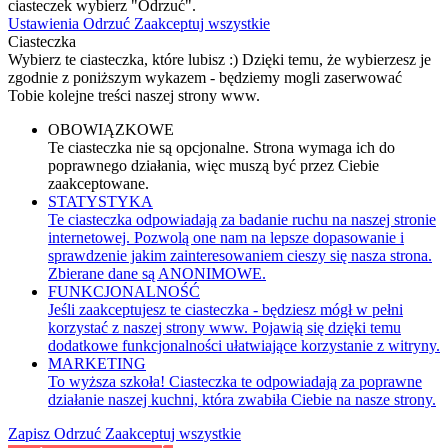
ciasteczek wybierz "Odrzuć".
Ustawienia
Odrzuć
Zaakceptuj wszystkie
Ciasteczka
Wybierz te ciasteczka, które lubisz :) Dzięki temu, że wybierzesz je
zgodnie z poniższym wykazem - będziemy mogli zaserwować
Tobie kolejne treści naszej strony www.
OBOWIĄZKOWE
Te ciasteczka nie są opcjonalne. Strona wymaga ich do
poprawnego działania, więc muszą być przez Ciebie
zaakceptowane.
STATYSTYKA
Te ciasteczka odpowiadają za badanie ruchu na naszej stronie
internetowej. Pozwolą one nam na lepsze dopasowanie i
sprawdzenie jakim zainteresowaniem cieszy się nasza strona.
Zbierane dane są ANONIMOWE.
FUNKCJONALNOŚĆ
Jeśli zaakceptujesz te ciasteczka - będziesz mógł w pełni
korzystać z naszej strony www. Pojawią się dzięki temu
dodatkowe funkcjonalności ułatwiające korzystanie z witryny.
MARKETING
To wyższa szkoła! Ciasteczka te odpowiadają za poprawne
działanie naszej kuchni, która zwabiła Ciebie na nasze strony.
Zapisz
Odrzuć
Zaakceptuj wszystkie