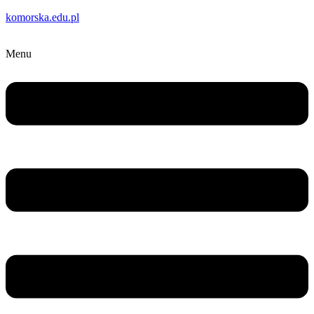
komorska.edu.pl
Menu