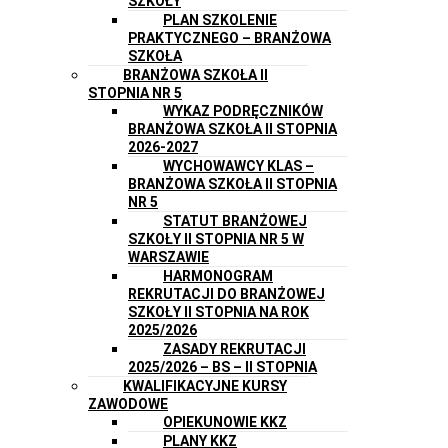
SZKOŁY
PLAN SZKOLENIE
PRAKTYCZNEGO – BRANŻOWA
SZKOŁA
BRANŻOWA SZKOŁA II
STOPNIA NR 5
WYKAZ PODRĘCZNIKÓW
BRANŻOWA SZKOŁA II STOPNIA
2026-2027
WYCHOWAWCY KLAS –
BRANŻOWA SZKOŁA II STOPNIA
NR 5
STATUT BRANŻOWEJ
SZKOŁY II STOPNIA NR 5 W
WARSZAWIE
HARMONOGRAM
REKRUTACJI DO BRANŻOWEJ
SZKOŁY II STOPNIA NA ROK
2025/2026
ZASADY REKRUTACJI
2025/2026 – BS – II STOPNIA
KWALIFIKACYJNE KURSY
ZAWODOWE
OPIEKUNOWIE KKZ
PLANY KKZ