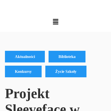
Aktualności
Biblioteka
Konkursy
Życie Szkoły
Projekt
Sleeveface w