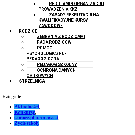
REGULAMIN ORGANIZACJI I
PROWADZENIA KKZ
ZASADY REKRUTACJI NA
KWALIFIKACYJNE KURSY
ZAWODOWE
RODZICE
ZEBRANIA Z RODZICAMI
RADA RODZICÓW
POMOC
PSYCHOLOGICZNO-
PEDAGOGICZNA
PEDAGOG SZKOLNY
OCHRONA DANYCH
OSOBOWYCH
STRZELNICA
Kategorie:
Aktualności
,
Konkursy
,
samorząd uczniowski
,
Życie szkoły