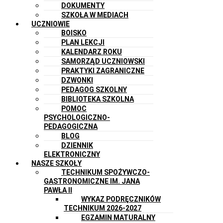
DOKUMENTY
SZKOŁA W MEDIACH
UCZNIOWIE
BOISKO
PLAN LEKCJI
KALENDARZ ROKU
SAMORZĄD UCZNIOWSKI
PRAKTYKI ZAGRANICZNE
DZWONKI
PEDAGOG SZKOLNY
BIBLIOTEKA SZKOLNA
POMOC
PSYCHOLOGICZNO-
PEDAGOGICZNA
BLOG
DZIENNIK
ELEKTRONICZNY
NASZE SZKOŁY
TECHNIKUM SPOŻYWCZO-
GASTRONOMICZNE IM. JANA
PAWŁA II
WYKAZ PODRĘCZNIKÓW
TECHNIKUM 2026-2027
EGZAMIN MATURALNY