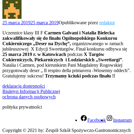
25 marca 2019
25 marca 2019
Opublikowane przez
redaktor
Uczennice klasy III F
Carmen Galvani i Natalia Bielecka
zakwalifikowały się do finału Ogólnopolskiego Konkursu
Cukierniczego „Deser na Dychę”,
organizowanego w ramach
jubileuszowej X Edycji Sweettargów. Finał konkursu odbywa się
25 marca 2019 r. w Katowicach
podczas
X Targów
Cukierniczych, Piekarniczych i Lodziarskich „Sweettargi”
.
Natalia i Carmen, pod kierunkiem Pani Magdaleny Rogowskiej
przygotowały deser „ Il respiro della primavera -Wiosenny oddech”.
Gratulujemy sukcesu!
Trzymamy kciuki podczas finału !!
deklaracja dostępności
Biuletyn Informacji Publicznej
ochrona danych osobowych
polityka prywatności
Facebook
Instagram
Copyright © 2021 by: Zespół Szkół Spożywczo-Gastronomicznych