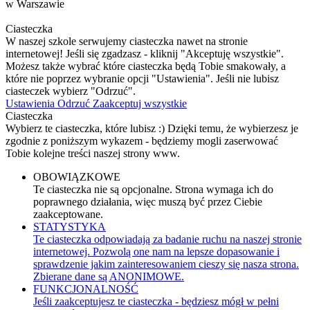
w Warszawie
Ciasteczka
W naszej szkole serwujemy ciasteczka nawet na stronie
internetowej! Jeśli się zgadzasz - kliknij "Akceptuję wszystkie".
Możesz także wybrać które ciasteczka będą Tobie smakowały, a
które nie poprzez wybranie opcji "Ustawienia". Jeśli nie lubisz
ciasteczek wybierz "Odrzuć".
Ustawienia
Odrzuć
Zaakceptuj wszystkie
Ciasteczka
Wybierz te ciasteczka, które lubisz :) Dzięki temu, że wybierzesz je
zgodnie z poniższym wykazem - będziemy mogli zaserwować
Tobie kolejne treści naszej strony www.
OBOWIĄZKOWE
Te ciasteczka nie są opcjonalne. Strona wymaga ich do
poprawnego działania, więc muszą być przez Ciebie
zaakceptowane.
STATYSTYKA
Te ciasteczka odpowiadają za badanie ruchu na naszej stronie
internetowej. Pozwolą one nam na lepsze dopasowanie i
sprawdzenie jakim zainteresowaniem cieszy się nasza strona.
Zbierane dane są ANONIMOWE.
FUNKCJONALNOŚĆ
Jeśli zaakceptujesz te ciasteczka - będziesz mógł w pełni