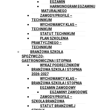
EGZAMIN
HARMONOGRAM EGZAMINU
MATURALNEGO
ZAWODY/PROFILE –
TECHNIKUM
WYCHOWAWCY KLAS –
TECHNIKUM
STATUT TECHNIKUM
PLAN SZKOLENIA
PRAKTYCZNEGO –
TECHNIKUM
BRANŻOWA SZKOŁA
SPOŻYWCZO-
GASTRONOMICZNA I STOPNIA
WYKAZ PODRĘCZNIKÓW
BRANŻOWA SZKOŁA I STOPNIA
2026-2027
WYCHOWAWCY KLAS –
BRANŻOWA SZKOŁA I STOPNIA
EGZAMIN ZAWODOWY
EGZAMINY ZAWODOWE
ZAWODY/PROFILE –
SZKOŁA BRANŻOWA
STATUT BRANŻOWEJ