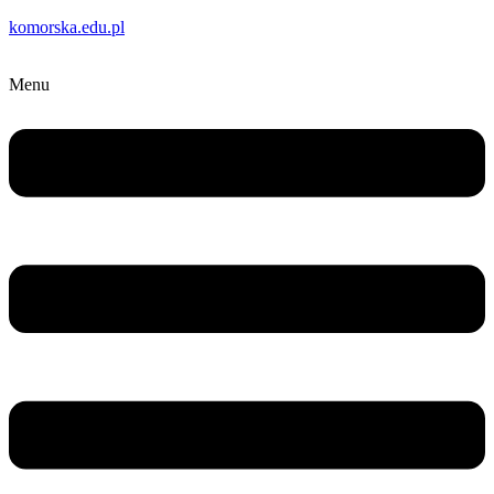
komorska.edu.pl
Menu