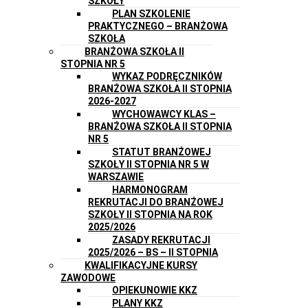
SZKOŁY
PLAN SZKOLENIE
PRAKTYCZNEGO – BRANŻOWA
SZKOŁA
BRANŻOWA SZKOŁA II
STOPNIA NR 5
WYKAZ PODRĘCZNIKÓW
BRANŻOWA SZKOŁA II STOPNIA
2026-2027
WYCHOWAWCY KLAS –
BRANŻOWA SZKOŁA II STOPNIA
NR 5
STATUT BRANŻOWEJ
SZKOŁY II STOPNIA NR 5 W
WARSZAWIE
HARMONOGRAM
REKRUTACJI DO BRANŻOWEJ
SZKOŁY II STOPNIA NA ROK
2025/2026
ZASADY REKRUTACJI
2025/2026 – BS – II STOPNIA
KWALIFIKACYJNE KURSY
ZAWODOWE
OPIEKUNOWIE KKZ
PLANY KKZ