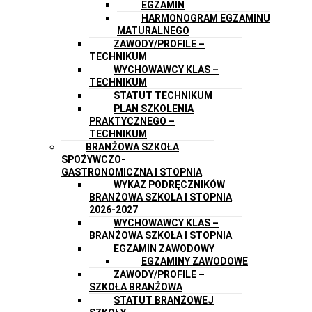
EGZAMIN
HARMONOGRAM EGZAMINU
MATURALNEGO
ZAWODY/PROFILE –
TECHNIKUM
WYCHOWAWCY KLAS –
TECHNIKUM
STATUT TECHNIKUM
PLAN SZKOLENIA
PRAKTYCZNEGO –
TECHNIKUM
BRANŻOWA SZKOŁA
SPOŻYWCZO-
GASTRONOMICZNA I STOPNIA
WYKAZ PODRĘCZNIKÓW
BRANŻOWA SZKOŁA I STOPNIA
2026-2027
WYCHOWAWCY KLAS –
BRANŻOWA SZKOŁA I STOPNIA
EGZAMIN ZAWODOWY
EGZAMINY ZAWODOWE
ZAWODY/PROFILE –
SZKOŁA BRANŻOWA
STATUT BRANŻOWEJ