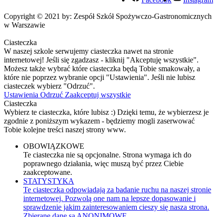
Copyright © 2021 by: Zespół Szkół Spożywczo-Gastronomicznych
w Warszawie
Ciasteczka
W naszej szkole serwujemy ciasteczka nawet na stronie
internetowej! Jeśli się zgadzasz - kliknij "Akceptuję wszystkie".
Możesz także wybrać które ciasteczka będą Tobie smakowały, a
które nie poprzez wybranie opcji "Ustawienia". Jeśli nie lubisz
ciasteczek wybierz "Odrzuć".
Ustawienia
Odrzuć
Zaakceptuj wszystkie
Ciasteczka
Wybierz te ciasteczka, które lubisz :) Dzięki temu, że wybierzesz je
zgodnie z poniższym wykazem - będziemy mogli zaserwować
Tobie kolejne treści naszej strony www.
OBOWIĄZKOWE
Te ciasteczka nie są opcjonalne. Strona wymaga ich do
poprawnego działania, więc muszą być przez Ciebie
zaakceptowane.
STATYSTYKA
Te ciasteczka odpowiadają za badanie ruchu na naszej stronie
internetowej. Pozwolą one nam na lepsze dopasowanie i
sprawdzenie jakim zainteresowaniem cieszy się nasza strona.
Zbierane dane są ANONIMOWE.