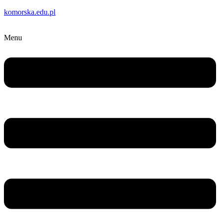
komorska.edu.pl
Menu