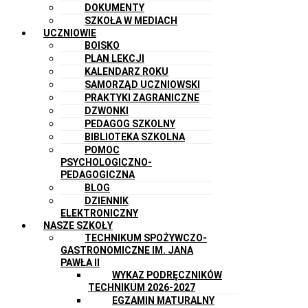
DOKUMENTY
SZKOŁA W MEDIACH
UCZNIOWIE
BOISKO
PLAN LEKCJI
KALENDARZ ROKU
SAMORZĄD UCZNIOWSKI
PRAKTYKI ZAGRANICZNE
DZWONKI
PEDAGOG SZKOLNY
BIBLIOTEKA SZKOLNA
POMOC
PSYCHOLOGICZNO-
PEDAGOGICZNA
BLOG
DZIENNIK
ELEKTRONICZNY
NASZE SZKOŁY
TECHNIKUM SPOŻYWCZO-
GASTRONOMICZNE IM. JANA
PAWŁA II
WYKAZ PODRĘCZNIKÓW
TECHNIKUM 2026-2027
EGZAMIN MATURALNY