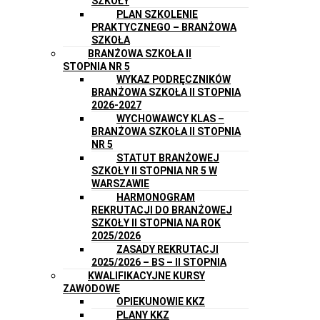
SZKOŁY
PLAN SZKOLENIE
PRAKTYCZNEGO – BRANŻOWA
SZKOŁA
BRANŻOWA SZKOŁA II
STOPNIA NR 5
WYKAZ PODRĘCZNIKÓW
BRANŻOWA SZKOŁA II STOPNIA
2026-2027
WYCHOWAWCY KLAS –
BRANŻOWA SZKOŁA II STOPNIA
NR 5
STATUT BRANŻOWEJ
SZKOŁY II STOPNIA NR 5 W
WARSZAWIE
HARMONOGRAM
REKRUTACJI DO BRANŻOWEJ
SZKOŁY II STOPNIA NA ROK
2025/2026
ZASADY REKRUTACJI
2025/2026 – BS – II STOPNIA
KWALIFIKACYJNE KURSY
ZAWODOWE
OPIEKUNOWIE KKZ
PLANY KKZ