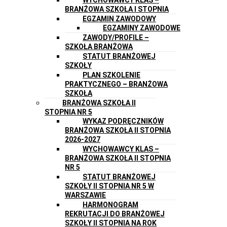
BRANŻOWA SZKOŁA I STOPNIA
EGZAMIN ZAWODOWY
EGZAMINY ZAWODOWE
ZAWODY/PROFILE –
SZKOŁA BRANŻOWA
STATUT BRANŻOWEJ
SZKOŁY
PLAN SZKOLENIE
PRAKTYCZNEGO – BRANŻOWA
SZKOŁA
BRANŻOWA SZKOŁA II
STOPNIA NR 5
WYKAZ PODRĘCZNIKÓW
BRANŻOWA SZKOŁA II STOPNIA
2026-2027
WYCHOWAWCY KLAS –
BRANŻOWA SZKOŁA II STOPNIA
NR 5
STATUT BRANŻOWEJ
SZKOŁY II STOPNIA NR 5 W
WARSZAWIE
HARMONOGRAM
REKRUTACJI DO BRANŻOWEJ
SZKOŁY II STOPNIA NA ROK