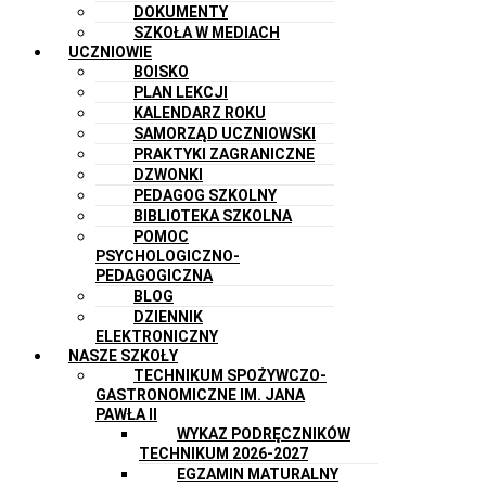
DOKUMENTY
SZKOŁA W MEDIACH
UCZNIOWIE
BOISKO
PLAN LEKCJI
KALENDARZ ROKU
SAMORZĄD UCZNIOWSKI
PRAKTYKI ZAGRANICZNE
DZWONKI
PEDAGOG SZKOLNY
BIBLIOTEKA SZKOLNA
POMOC
PSYCHOLOGICZNO-
PEDAGOGICZNA
BLOG
DZIENNIK
ELEKTRONICZNY
NASZE SZKOŁY
TECHNIKUM SPOŻYWCZO-
GASTRONOMICZNE IM. JANA
PAWŁA II
WYKAZ PODRĘCZNIKÓW
TECHNIKUM 2026-2027
EGZAMIN MATURALNY