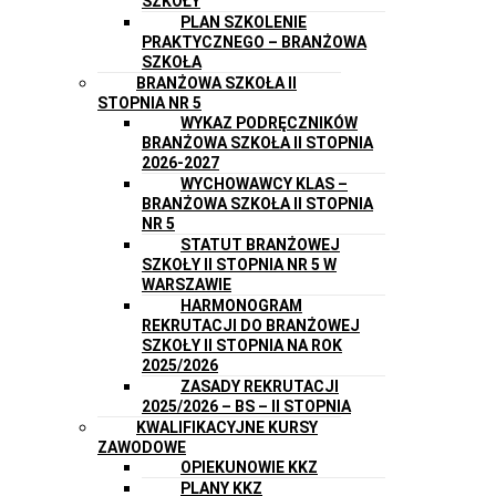
SZKOŁY
PLAN SZKOLENIE
PRAKTYCZNEGO – BRANŻOWA
SZKOŁA
BRANŻOWA SZKOŁA II
STOPNIA NR 5
WYKAZ PODRĘCZNIKÓW
BRANŻOWA SZKOŁA II STOPNIA
2026-2027
WYCHOWAWCY KLAS –
BRANŻOWA SZKOŁA II STOPNIA
NR 5
STATUT BRANŻOWEJ
SZKOŁY II STOPNIA NR 5 W
WARSZAWIE
HARMONOGRAM
REKRUTACJI DO BRANŻOWEJ
SZKOŁY II STOPNIA NA ROK
2025/2026
ZASADY REKRUTACJI
2025/2026 – BS – II STOPNIA
KWALIFIKACYJNE KURSY
ZAWODOWE
OPIEKUNOWIE KKZ
PLANY KKZ