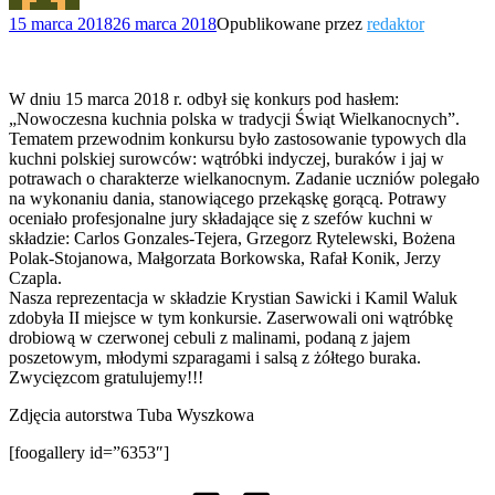
15 marca 2018
26 marca 2018
Opublikowane przez
redaktor
W dniu 15 marca 2018 r. odbył się konkurs pod hasłem:
„Nowoczesna kuchnia polska w tradycji Świąt Wielkanocnych”.
Tematem przewodnim konkursu było zastosowanie typowych dla
kuchni polskiej surowców: wątróbki indyczej, buraków i jaj w
potrawach o charakterze wielkanocnym. Zadanie uczniów polegało
na wykonaniu dania, stanowiącego przekąskę gorącą. Potrawy
oceniało profesjonalne jury składające się z szefów kuchni w
składzie: Carlos Gonzales-Tejera, Grzegorz Rytelewski, Bożena
Polak-Stojanowa, Małgorzata Borkowska, Rafał Konik, Jerzy
Czapla.
Nasza reprezentacja w składzie Krystian Sawicki i Kamil Waluk
zdobyła II miejsce w tym konkursie. Zaserwowali oni wątróbkę
drobiową w czerwonej cebuli z malinami, podaną z jajem
poszetowym, młodymi szparagami i salsą z żółtego buraka.
Zwycięzcom gratulujemy!!!
Zdjęcia autorstwa Tuba Wyszkowa
[foogallery id=”6353″]