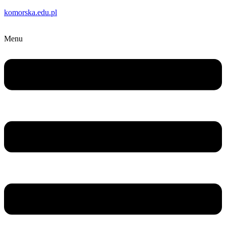
komorska.edu.pl
Menu