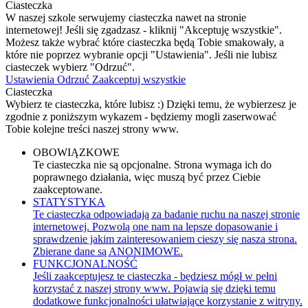
Ciasteczka
W naszej szkole serwujemy ciasteczka nawet na stronie
internetowej! Jeśli się zgadzasz - kliknij "Akceptuję wszystkie".
Możesz także wybrać które ciasteczka będą Tobie smakowały, a
które nie poprzez wybranie opcji "Ustawienia". Jeśli nie lubisz
ciasteczek wybierz "Odrzuć".
Ustawienia
Odrzuć
Zaakceptuj wszystkie
Ciasteczka
Wybierz te ciasteczka, które lubisz :) Dzięki temu, że wybierzesz je
zgodnie z poniższym wykazem - będziemy mogli zaserwować
Tobie kolejne treści naszej strony www.
OBOWIĄZKOWE
Te ciasteczka nie są opcjonalne. Strona wymaga ich do
poprawnego działania, więc muszą być przez Ciebie
zaakceptowane.
STATYSTYKA
Te ciasteczka odpowiadają za badanie ruchu na naszej stronie
internetowej. Pozwolą one nam na lepsze dopasowanie i
sprawdzenie jakim zainteresowaniem cieszy się nasza strona.
Zbierane dane są ANONIMOWE.
FUNKCJONALNOŚĆ
Jeśli zaakceptujesz te ciasteczka - będziesz mógł w pełni
korzystać z naszej strony www. Pojawią się dzięki temu
dodatkowe funkcjonalności ułatwiające korzystanie z witryny.