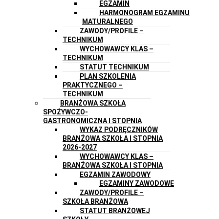
EGZAMIN
HARMONOGRAM EGZAMINU
MATURALNEGO
ZAWODY/PROFILE –
TECHNIKUM
WYCHOWAWCY KLAS –
TECHNIKUM
STATUT TECHNIKUM
PLAN SZKOLENIA
PRAKTYCZNEGO –
TECHNIKUM
BRANŻOWA SZKOŁA
SPOŻYWCZO-
GASTRONOMICZNA I STOPNIA
WYKAZ PODRĘCZNIKÓW
BRANŻOWA SZKOŁA I STOPNIA
2026-2027
WYCHOWAWCY KLAS –
BRANŻOWA SZKOŁA I STOPNIA
EGZAMIN ZAWODOWY
EGZAMINY ZAWODOWE
ZAWODY/PROFILE –
SZKOŁA BRANŻOWA
STATUT BRANŻOWEJ