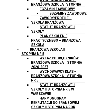
BRANŻOWA SZKOŁA I STOPNIA
EGZAMIN ZAWODOWY
EGZAMINY ZAWODOWE
ZAWODY/PROFILE –
SZKOŁA BRANŻOWA
STATUT BRANŻOWEJ
SZKOŁY
PLAN SZKOLENIE
PRAKTYCZNEGO – BRANŻOWA
SZKOŁA
BRANŻOWA SZKOŁA II
STOPNIA NR 5
WYKAZ PODRĘCZNIKÓW
BRANŻOWA SZKOŁA II STOPNIA
2026-2027
WYCHOWAWCY KLAS –
BRANŻOWA SZKOŁA II STOPNIA
NR 5
STATUT BRANŻOWEJ
SZKOŁY II STOPNIA NR 5 W
WARSZAWIE
HARMONOGRAM
REKRUTACJI DO BRANŻOWEJ
SZKOŁY II STOPNIA NA ROK