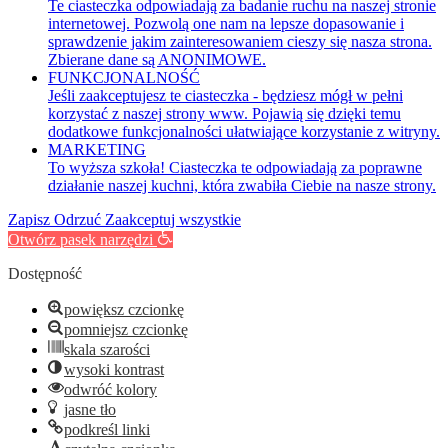
Te ciasteczka odpowiadają za badanie ruchu na naszej stronie
internetowej. Pozwolą one nam na lepsze dopasowanie i
sprawdzenie jakim zainteresowaniem cieszy się nasza strona.
Zbierane dane są ANONIMOWE.
FUNKCJONALNOŚĆ
Jeśli zaakceptujesz te ciasteczka - będziesz mógł w pełni
korzystać z naszej strony www. Pojawią się dzięki temu
dodatkowe funkcjonalności ułatwiające korzystanie z witryny.
MARKETING
To wyższa szkoła! Ciasteczka te odpowiadają za poprawne
działanie naszej kuchni, która zwabiła Ciebie na nasze strony.
Zapisz
Odrzuć
Zaakceptuj wszystkie
Otwórz pasek narzędzi
Dostępność
powiększ czcionkę
pomniejsz czcionkę
skala szarości
wysoki kontrast
odwróć kolory
jasne tło
podkreśl linki