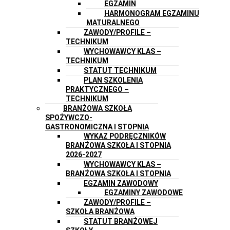
EGZAMIN
HARMONOGRAM EGZAMINU
MATURALNEGO
ZAWODY/PROFILE –
TECHNIKUM
WYCHOWAWCY KLAS –
TECHNIKUM
STATUT TECHNIKUM
PLAN SZKOLENIA
PRAKTYCZNEGO –
TECHNIKUM
BRANŻOWA SZKOŁA
SPOŻYWCZO-
GASTRONOMICZNA I STOPNIA
WYKAZ PODRĘCZNIKÓW
BRANŻOWA SZKOŁA I STOPNIA
2026-2027
WYCHOWAWCY KLAS –
BRANŻOWA SZKOŁA I STOPNIA
EGZAMIN ZAWODOWY
EGZAMINY ZAWODOWE
ZAWODY/PROFILE –
SZKOŁA BRANŻOWA
STATUT BRANŻOWEJ