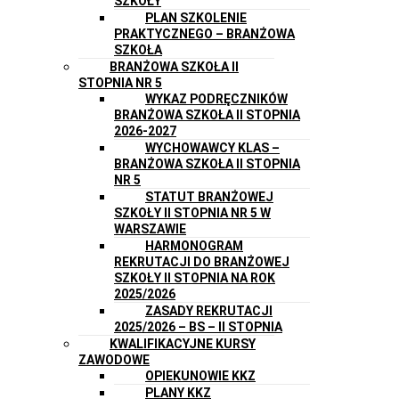
SZKOŁY
PLAN SZKOLENIE
PRAKTYCZNEGO – BRANŻOWA
SZKOŁA
BRANŻOWA SZKOŁA II
STOPNIA NR 5
WYKAZ PODRĘCZNIKÓW
BRANŻOWA SZKOŁA II STOPNIA
2026-2027
WYCHOWAWCY KLAS –
BRANŻOWA SZKOŁA II STOPNIA
NR 5
STATUT BRANŻOWEJ
SZKOŁY II STOPNIA NR 5 W
WARSZAWIE
HARMONOGRAM
REKRUTACJI DO BRANŻOWEJ
SZKOŁY II STOPNIA NA ROK
2025/2026
ZASADY REKRUTACJI
2025/2026 – BS – II STOPNIA
KWALIFIKACYJNE KURSY
ZAWODOWE
OPIEKUNOWIE KKZ
PLANY KKZ