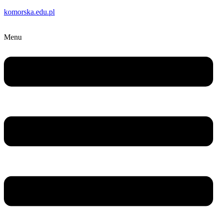
komorska.edu.pl
Menu