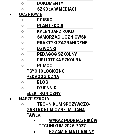
DOKUMENTY
SZKOŁA W MEDIACH
UCZNIOWIE
BOISKO
PLAN LEKCJI
KALENDARZ ROKU
SAMORZĄD UCZNIOWSKI
PRAKTYKI ZAGRANICZNE
DZWONKI
PEDAGOG SZKOLNY
BIBLIOTEKA SZKOLNA
POMOC
PSYCHOLOGICZNO-
PEDAGOGICZNA
BLOG
DZIENNIK
ELEKTRONICZNY
NASZE SZKOŁY
TECHNIKUM SPOŻYWCZO-
GASTRONOMICZNE IM. JANA
PAWŁA II
WYKAZ PODRĘCZNIKÓW
TECHNIKUM 2026-2027
EGZAMIN MATURALNY