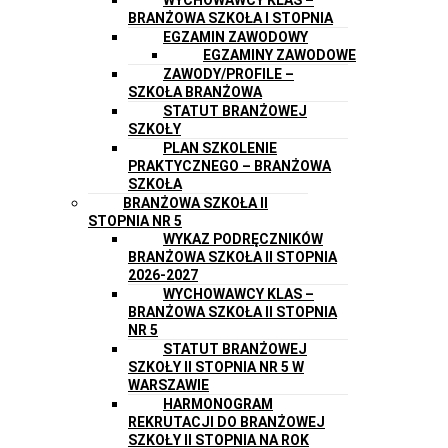
BRANŻOWA SZKOŁA I STOPNIA
EGZAMIN ZAWODOWY
EGZAMINY ZAWODOWE
ZAWODY/PROFILE –
SZKOŁA BRANŻOWA
STATUT BRANŻOWEJ
SZKOŁY
PLAN SZKOLENIE
PRAKTYCZNEGO – BRANŻOWA
SZKOŁA
BRANŻOWA SZKOŁA II
STOPNIA NR 5
WYKAZ PODRĘCZNIKÓW
BRANŻOWA SZKOŁA II STOPNIA
2026-2027
WYCHOWAWCY KLAS –
BRANŻOWA SZKOŁA II STOPNIA
NR 5
STATUT BRANŻOWEJ
SZKOŁY II STOPNIA NR 5 W
WARSZAWIE
HARMONOGRAM
REKRUTACJI DO BRANŻOWEJ
SZKOŁY II STOPNIA NA ROK