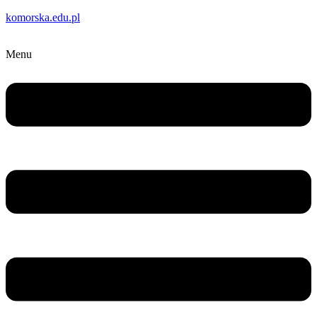
komorska.edu.pl
Menu