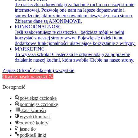
Te ciasteczka odpowiadają za badanie ruchu na naszej stronie
internetowej. Pozwolą one nam na lepsze dopasowanie i
sprawdzenie jakim zainteresowaniem cieszy się nasza strona.
Zbierane dane są ANONIMOWE.
FUNKCJONALNOŚĆ
Jeśli zaakceptujesz te ciasteczka - będziesz mógł w pełni
korzystać z naszej strony www. Pojawią się dzięki temu
dodatkowe funkcjonalności ułatwiające korzystanie z witryny.
MARKETING
To wyższa szkoła! Ciasteczka te odpowiadają za poprawne
działanie naszej kuchni, która zwabiła Ciebie na nasze strony.
Zapisz
Odrzuć
Zaakceptuj wszystkie
Otwórz pasek narzędzi
Dostępność
powiększ czcionkę
pomniejsz czcionkę
skala szarości
wysoki kontrast
odwróć kolory
jasne tło
podkreśl linki