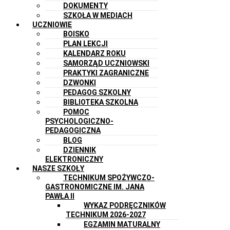
DOKUMENTY
SZKOŁA W MEDIACH
UCZNIOWIE
BOISKO
PLAN LEKCJI
KALENDARZ ROKU
SAMORZĄD UCZNIOWSKI
PRAKTYKI ZAGRANICZNE
DZWONKI
PEDAGOG SZKOLNY
BIBLIOTEKA SZKOLNA
POMOC
PSYCHOLOGICZNO-
PEDAGOGICZNA
BLOG
DZIENNIK
ELEKTRONICZNY
NASZE SZKOŁY
TECHNIKUM SPOŻYWCZO-
GASTRONOMICZNE IM. JANA
PAWŁA II
WYKAZ PODRĘCZNIKÓW
TECHNIKUM 2026-2027
EGZAMIN MATURALNY