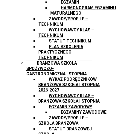
EGZAMIN
HARMONOGRAM EGZAMINU
MATURALNEGO
ZAWODY/PROFILE –
TECHNIKUM
WYCHOWAWCY KLAS –
TECHNIKUM
STATUT TECHNIKUM
PLAN SZKOLENIA
PRAKTYCZNEGO –
TECHNIKUM
BRANŻOWA SZKOŁA
SPOŻYWCZO-
GASTRONOMICZNA I STOPNIA
WYKAZ PODRĘCZNIKÓW
BRANŻOWA SZKOŁA I STOPNIA
2026-2027
WYCHOWAWCY KLAS –
BRANŻOWA SZKOŁA I STOPNIA
EGZAMIN ZAWODOWY
EGZAMINY ZAWODOWE
ZAWODY/PROFILE –
SZKOŁA BRANŻOWA
STATUT BRANŻOWEJ