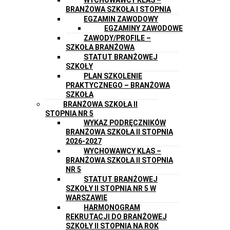
BRANŻOWA SZKOŁA I STOPNIA
EGZAMIN ZAWODOWY
EGZAMINY ZAWODOWE
ZAWODY/PROFILE –
SZKOŁA BRANŻOWA
STATUT BRANŻOWEJ
SZKOŁY
PLAN SZKOLENIE
PRAKTYCZNEGO – BRANŻOWA
SZKOŁA
BRANŻOWA SZKOŁA II
STOPNIA NR 5
WYKAZ PODRĘCZNIKÓW
BRANŻOWA SZKOŁA II STOPNIA
2026-2027
WYCHOWAWCY KLAS –
BRANŻOWA SZKOŁA II STOPNIA
NR 5
STATUT BRANŻOWEJ
SZKOŁY II STOPNIA NR 5 W
WARSZAWIE
HARMONOGRAM
REKRUTACJI DO BRANŻOWEJ
SZKOŁY II STOPNIA NA ROK