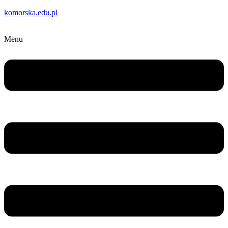
komorska.edu.pl
Menu