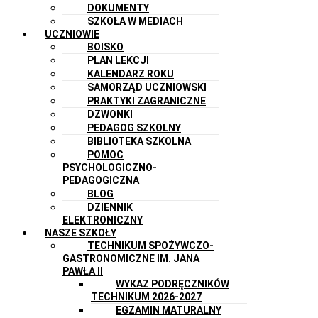
DOKUMENTY
SZKOŁA W MEDIACH
UCZNIOWIE
BOISKO
PLAN LEKCJI
KALENDARZ ROKU
SAMORZĄD UCZNIOWSKI
PRAKTYKI ZAGRANICZNE
DZWONKI
PEDAGOG SZKOLNY
BIBLIOTEKA SZKOLNA
POMOC
PSYCHOLOGICZNO-
PEDAGOGICZNA
BLOG
DZIENNIK
ELEKTRONICZNY
NASZE SZKOŁY
TECHNIKUM SPOŻYWCZO-
GASTRONOMICZNE IM. JANA
PAWŁA II
WYKAZ PODRĘCZNIKÓW
TECHNIKUM 2026-2027
EGZAMIN MATURALNY