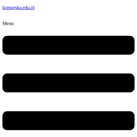
komorska.edu.pl
Menu