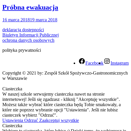
Próbna ewakuacja
16 marca 2018
19 marca 2018
deklaracja dostępności
Biuletyn Informacji Publicznej
ochrona danych osobowych
polityka prywatności
Facebook
Instagram
Copyright © 2021 by: Zespół Szkół Spożywczo-Gastronomicznych
w Warszawie
Ciasteczka
W naszej szkole serwujemy ciasteczka nawet na stronie
internetowej! Jeśli się zgadzasz - kliknij "Akceptuję wszystkie".
Możesz także wybrać które ciasteczka będą Tobie smakowały, a
które nie poprzez wybranie opcji "Ustawienia". Jeśli nie lubisz
ciasteczek wybierz "Odrzuć".
Ustawienia
Odrzuć
Zaakceptuj wszystkie
Ciasteczka
Wybierz te ciasteczka, które lubisz :) Dzięki temu, że wybierzesz je