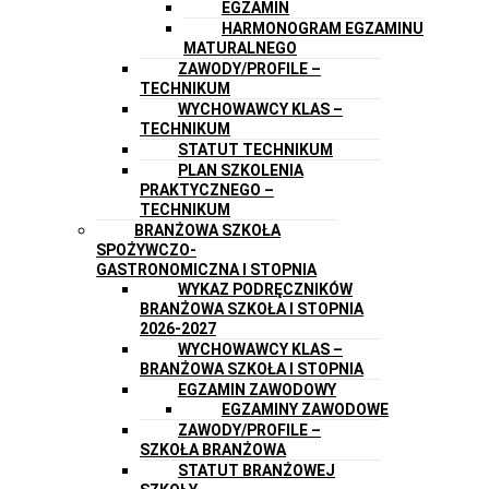
EGZAMIN
HARMONOGRAM EGZAMINU
MATURALNEGO
ZAWODY/PROFILE –
TECHNIKUM
WYCHOWAWCY KLAS –
TECHNIKUM
STATUT TECHNIKUM
PLAN SZKOLENIA
PRAKTYCZNEGO –
TECHNIKUM
BRANŻOWA SZKOŁA
SPOŻYWCZO-
GASTRONOMICZNA I STOPNIA
WYKAZ PODRĘCZNIKÓW
BRANŻOWA SZKOŁA I STOPNIA
2026-2027
WYCHOWAWCY KLAS –
BRANŻOWA SZKOŁA I STOPNIA
EGZAMIN ZAWODOWY
EGZAMINY ZAWODOWE
ZAWODY/PROFILE –
SZKOŁA BRANŻOWA
STATUT BRANŻOWEJ