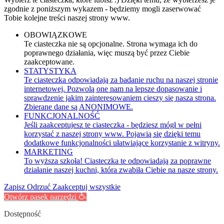
zgodnie z poniższym wykazem - będziemy mogli zaserwować
Tobie kolejne treści naszej strony www.
OBOWIĄZKOWE
Te ciasteczka nie są opcjonalne. Strona wymaga ich do
poprawnego działania, więc muszą być przez Ciebie
zaakceptowane.
STATYSTYKA
Te ciasteczka odpowiadają za badanie ruchu na naszej stronie
internetowej. Pozwolą one nam na lepsze dopasowanie i
sprawdzenie jakim zainteresowaniem cieszy się nasza strona.
Zbierane dane są ANONIMOWE.
FUNKCJONALNOŚĆ
Jeśli zaakceptujesz te ciasteczka - będziesz mógł w pełni
korzystać z naszej strony www. Pojawią się dzięki temu
dodatkowe funkcjonalności ułatwiające korzystanie z witryny.
MARKETING
To wyższa szkoła! Ciasteczka te odpowiadają za poprawne
działanie naszej kuchni, która zwabiła Ciebie na nasze strony.
Zapisz
Odrzuć
Zaakceptuj wszystkie
Otwórz pasek narzędzi
Dostępność