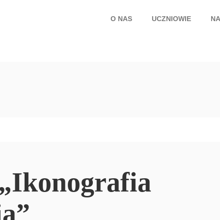
O NAS
UCZNIOWIE
NA
„Ikonografia
ia”