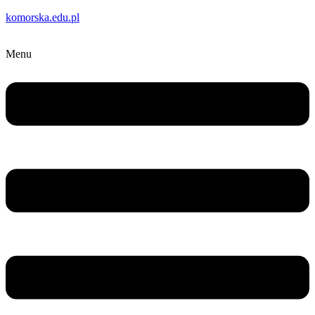
komorska.edu.pl
Menu