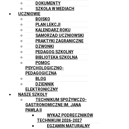
DOKUMENTY
SZKOŁA W MEDIACH
UCZNIOWIE
BOISKO
PLAN LEKCJI
KALENDARZ ROKU
SAMORZĄD UCZNIOWSKI
PRAKTYKI ZAGRANICZNE
DZWONKI
PEDAGOG SZKOLNY
BIBLIOTEKA SZKOLNA
POMOC
PSYCHOLOGICZNO-
PEDAGOGICZNA
BLOG
DZIENNIK
ELEKTRONICZNY
NASZE SZKOŁY
TECHNIKUM SPOŻYWCZO-
GASTRONOMICZNE IM. JANA
PAWŁA II
WYKAZ PODRĘCZNIKÓW
TECHNIKUM 2026-2027
EGZAMIN MATURALNY