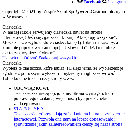
Facebook
Instagram
Copyright © 2021 by: Zespół Szkół Spożywczo-Gastronomicznych
w Warszawie
Ciasteczka
W naszej szkole serwujemy ciasteczka nawet na stronie
internetowej! Jeśli się zgadzasz - kliknij "Akceptuję wszystkie".
Możesz także wybrać które ciasteczka będą Tobie smakowały, a
które nie poprzez wybranie opcji "Ustawienia". Jeśli nie lubisz
ciasteczek wybierz "Odrzuć".
Ustawienia
Odrzuć
Zaakceptuj wszystkie
Ciasteczka
Wybierz te ciasteczka, które lubisz :) Dzięki temu, że wybierzesz je
zgodnie z poniższym wykazem - będziemy mogli zaserwować
Tobie kolejne treści naszej strony www.
OBOWIĄZKOWE
Te ciasteczka nie są opcjonalne. Strona wymaga ich do
poprawnego działania, więc muszą być przez Ciebie
zaakceptowane.
STATYSTYKA
Te ciasteczka odpowiadają za badanie ruchu na naszej stronie
internetowej. Pozwolą one nam na lepsze dopasowanie i
sprawdzenie jakim zainteresowaniem cieszy się nasza strona.