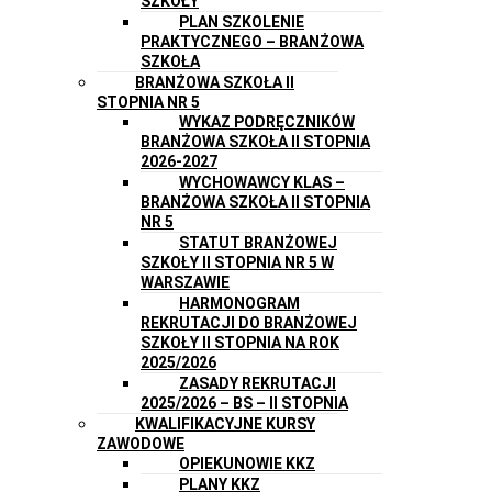
SZKOŁY
PLAN SZKOLENIE
PRAKTYCZNEGO – BRANŻOWA
SZKOŁA
BRANŻOWA SZKOŁA II
STOPNIA NR 5
WYKAZ PODRĘCZNIKÓW
BRANŻOWA SZKOŁA II STOPNIA
2026-2027
WYCHOWAWCY KLAS –
BRANŻOWA SZKOŁA II STOPNIA
NR 5
STATUT BRANŻOWEJ
SZKOŁY II STOPNIA NR 5 W
WARSZAWIE
HARMONOGRAM
REKRUTACJI DO BRANŻOWEJ
SZKOŁY II STOPNIA NA ROK
2025/2026
ZASADY REKRUTACJI
2025/2026 – BS – II STOPNIA
KWALIFIKACYJNE KURSY
ZAWODOWE
OPIEKUNOWIE KKZ
PLANY KKZ