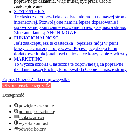
poprawnego działania, więc muszą być przez Ciebie
zaakceptowane.
STATYSTYKA
Te ciasteczka odpowiadają za badanie ruchu na naszej stronie
internetowej. Pozwolą one nam na lepsze dopasowanie i
sprawdzenie jakim zainteresowaniem cieszy się nasza strona.
Zbierane dane są ANONIMOWE.
FUNKCJONALNOŚĆ
Jeśli zaakceptujesz te ciasteczka - będziesz mógł w pełni
korzystać z naszej strony www. Pojawią się dzięki temu
dodatkowe funkcjonalności ułatwiające korzystanie z witryny.
MARKETING
To wyższa szkoła! Ciasteczka te odpowiadają za poprawne
działanie naszej kuchni, która zwabiła Ciebie na nasze strony.
Zapisz
Odrzuć
Zaakceptuj wszystkie
Otwórz pasek narzędzi
Dostępność
powiększ czcionkę
pomniejsz czcionkę
skala szarości
wysoki kontrast
odwróć kolory