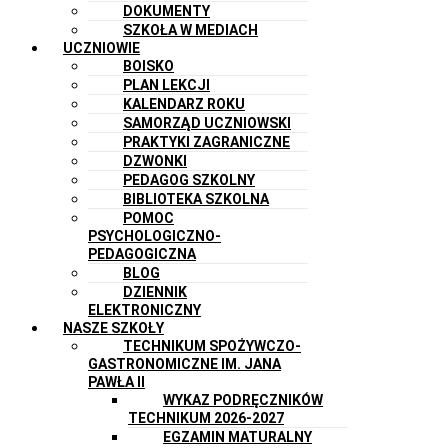
DOKUMENTY
SZKOŁA W MEDIACH
UCZNIOWIE
BOISKO
PLAN LEKCJI
KALENDARZ ROKU
SAMORZĄD UCZNIOWSKI
PRAKTYKI ZAGRANICZNE
DZWONKI
PEDAGOG SZKOLNY
BIBLIOTEKA SZKOLNA
POMOC
PSYCHOLOGICZNO-
PEDAGOGICZNA
BLOG
DZIENNIK
ELEKTRONICZNY
NASZE SZKOŁY
TECHNIKUM SPOŻYWCZO-
GASTRONOMICZNE IM. JANA
PAWŁA II
WYKAZ PODRĘCZNIKÓW
TECHNIKUM 2026-2027
EGZAMIN MATURALNY