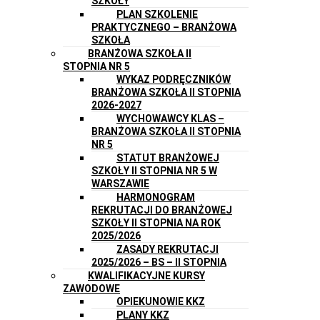
SZKOŁY
PLAN SZKOLENIE
PRAKTYCZNEGO – BRANŻOWA
SZKOŁA
BRANŻOWA SZKOŁA II
STOPNIA NR 5
WYKAZ PODRĘCZNIKÓW
BRANŻOWA SZKOŁA II STOPNIA
2026-2027
WYCHOWAWCY KLAS –
BRANŻOWA SZKOŁA II STOPNIA
NR 5
STATUT BRANŻOWEJ
SZKOŁY II STOPNIA NR 5 W
WARSZAWIE
HARMONOGRAM
REKRUTACJI DO BRANŻOWEJ
SZKOŁY II STOPNIA NA ROK
2025/2026
ZASADY REKRUTACJI
2025/2026 – BS – II STOPNIA
KWALIFIKACYJNE KURSY
ZAWODOWE
OPIEKUNOWIE KKZ
PLANY KKZ