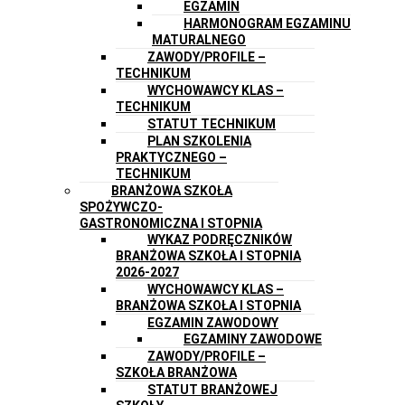
EGZAMIN
HARMONOGRAM EGZAMINU
MATURALNEGO
ZAWODY/PROFILE –
TECHNIKUM
WYCHOWAWCY KLAS –
TECHNIKUM
STATUT TECHNIKUM
PLAN SZKOLENIA
PRAKTYCZNEGO –
TECHNIKUM
BRANŻOWA SZKOŁA
SPOŻYWCZO-
GASTRONOMICZNA I STOPNIA
WYKAZ PODRĘCZNIKÓW
BRANŻOWA SZKOŁA I STOPNIA
2026-2027
WYCHOWAWCY KLAS –
BRANŻOWA SZKOŁA I STOPNIA
EGZAMIN ZAWODOWY
EGZAMINY ZAWODOWE
ZAWODY/PROFILE –
SZKOŁA BRANŻOWA
STATUT BRANŻOWEJ