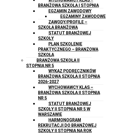
BRANŻOWA SZKOŁA I STOPNIA
EGZAMIN ZAWODOWY
EGZAMINY ZAWODOWE
ZAWODY/PROFILE –
SZKOŁA BRANŻOWA
STATUT BRANŻOWEJ
SZKOŁY
PLAN SZKOLENIE
PRAKTYCZNEGO – BRANŻOWA
SZKOŁA
BRANŻOWA SZKOŁA II
STOPNIA NR 5
WYKAZ PODRĘCZNIKÓW
BRANŻOWA SZKOŁA II STOPNIA
2026-2027
WYCHOWAWCY KLAS –
BRANŻOWA SZKOŁA II STOPNIA
NR 5
STATUT BRANŻOWEJ
SZKOŁY II STOPNIA NR 5 W
WARSZAWIE
HARMONOGRAM
REKRUTACJI DO BRANŻOWEJ
SZKOŁY II STOPNIA NA ROK